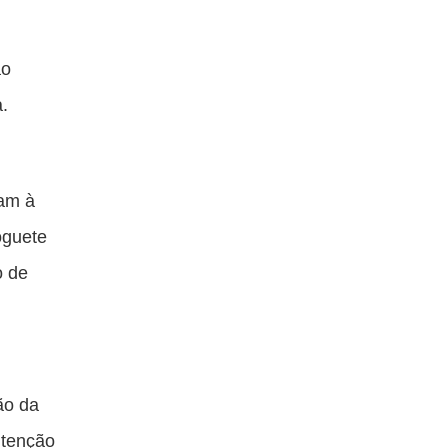
ão
a.
ram à
oguete
o de
ão da
utenção