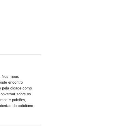
o. Nos meus
onde encontro
do pela cidade como
conversar sobre os
ntos e paixões,
ertas do cotidiano.