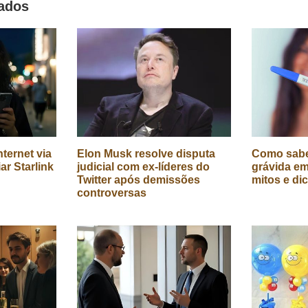
nados
ternet via
Elon Musk resolve disputa
Como sabe
iar Starlink
judicial com ex-líderes do
grávida em
Twitter após demissões
mitos e di
controversas