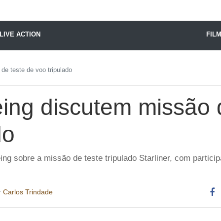
X24 Notícias
LIVE ACTION
FIL
e teste de voo tripulado
ing discutem missão 
do
ng sobre a missão de teste tripulado Starliner, com partici
r
Carlos Trindade
Co