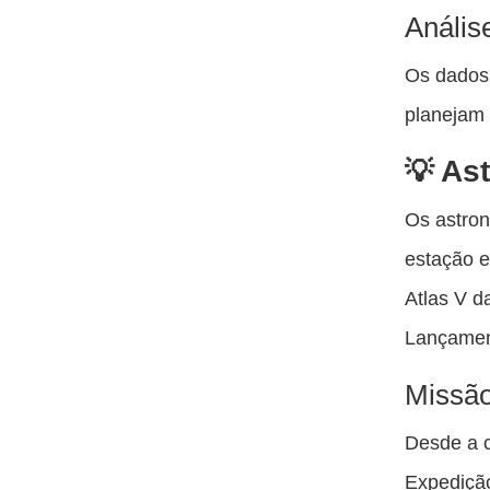
Anális
Os dados 
planejam 
Ast
Os astro
estação e
Atlas V d
Lançament
Missã
Desde a c
Expedição