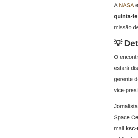
A
NASA
e
quinta-fe
missão de
Det
O encontr
estará di
gerente 
vice-pres
Jornalist
Space Cen
mail
ksc