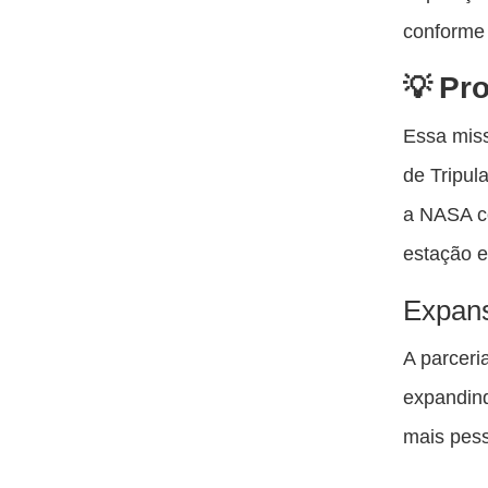
conforme 
Pro
Essa miss
de Tripul
a NASA co
estação e
Expans
A parceri
expandind
mais pess