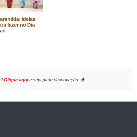
arantida: ideias
ara fazer no Dia
ças
o!
Clique aqui
e seja parte da inovação. 🌟