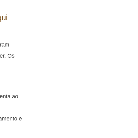
qui
aram
er. Os
renta ao
lamento e