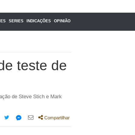
MES
SERIES
INDICAÇÕES
OPINIÃO
de teste de
pação de Steve Stich e Mark
Compartilhar
mpartilhe
Compartilhe
Compartilhe
Compartilhe