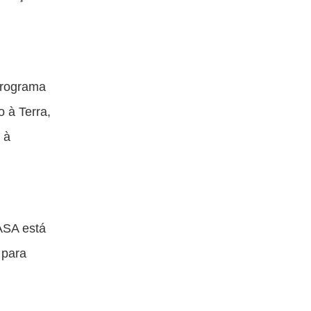
Programa
 à Terra,
 à
ASA está
 para