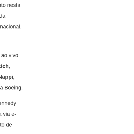
ta
esta
esta
esta
to nesta
blicação
publicação
publicação
publicação
 da
om
com
com
com
nacional.
acebook
Twitter
Email
Messenger
 ao vivo
tich
,
Nappi,
da Boeing.
Kennedy
 via e-
nto de