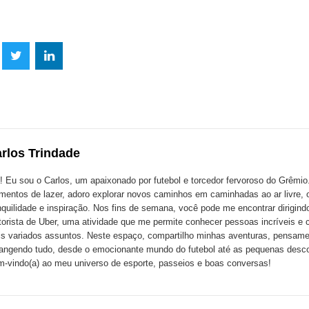
lhe
Compartilhe
Compartilhe
mpartilhe
esta
esta
ta
ão
publicação
publicação
blicação
com
com
m
rlos Trindade
k
Twitter
LinkedIn
ssenger
! Eu sou o Carlos, um apaixonado por futebol e torcedor fervoroso do Grêmi
entos de lazer, adoro explorar novos caminhos em caminhadas ao ar livre, 
nquilidade e inspiração. Nos fins de semana, você pode me encontrar dirigin
orista de Uber, uma atividade que me permite conhecer pessoas incríveis e 
s variados assuntos. Neste espaço, compartilho minhas aventuras, pensame
angendo tudo, desde o emocionante mundo do futebol até as pequenas descob
-vindo(a) ao meu universo de esporte, passeios e boas conversas!