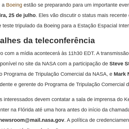
es
 a
Boeing
estão se preparando para um importante even
pu
ira, 25 de julho
. Eles vão discutir o status mais recente
c
 teste tripulado da Boeing para a Estação Espacial Inter
F
alhes da teleconferência
o com a mídia acontecerá às 11h30 EDT. A transmissão
sponível no site da NASA com a participação de
Steve S
do Programa de Tripulação Comercial da NASA, e
Mark 
idente e gerente do Programa de Tripulação Comercial 
as interessados devem contatar a sala de imprensa do 
ter na Flórida até uma hora antes do início da chamada
-newsroom@mail.nasa.gov
. A política de credenciame