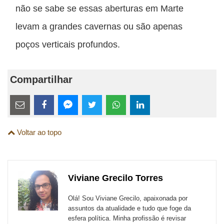
não se sabe se essas aberturas em Marte
levam a grandes cavernas ou são apenas
poços verticais profundos.
Compartilhar
Estes
links
Compartilhe
Compartilhe
Compartilhe
Compartilhe
Compartilhe
Compartilhe
são
Voltar ao topo
esta
esta
esta
esta
esta
esta
para
publicação
publicação
publicação
publicação
publicação
publicação
links
com
com
com
com
com
com
de
Viviane Grecilo Torres
Email
Facebook
Twitter
WhatsApp
LinkedIn
Messenger
sites
Olá! Sou Viviane Grecilo, apaixonada por
externos
assuntos da atualidade e tudo que foge da
esfera política. Minha profissão é revisar
de