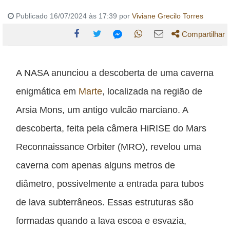
Publicado 16/07/2024 às 17:39 por
Viviane Grecilo Torres
Compartilhar
Compartilhe
Compartilhe
Compartilhe
Compartilhe
Compartilhe
esta
esta
esta
esta
esta
A NASA anunciou a descoberta de uma caverna
publicação
publicação
publicação
publicação
publicação
enigmática em
Marte
, localizada na região de
com
com
com
com
com
Arsia Mons, um antigo vulcão marciano. A
Facebook
Twitter
WhatsApp
Email
Messenger
descoberta, feita pela câmera HiRISE do Mars
Reconnaissance Orbiter (MRO), revelou uma
caverna com apenas alguns metros de
diâmetro, possivelmente a entrada para tubos
de lava subterrâneos. Essas estruturas são
formadas quando a lava escoa e esvazia,