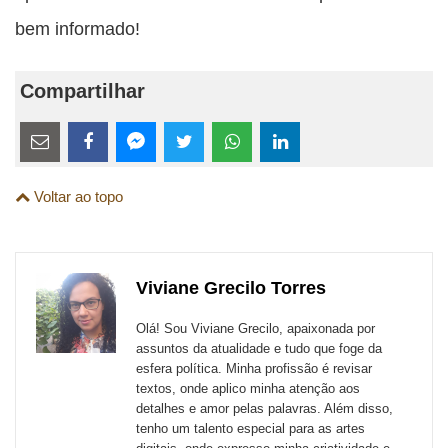
bem informado!
Compartilhar
Estes
links
Compartilhe
Compartilhe
Compartilhe
Compartilhe
Compartilhe
Compartilhe
são
Voltar ao topo
esta
esta
esta
esta
esta
esta
para
publicação
publicação
publicação
publicação
publicação
publicação
links
com
com
com
com
com
com
de
Viviane Grecilo Torres
Email
Facebook
Twitter
WhatsApp
LinkedIn
Messenger
sites
Olá! Sou Viviane Grecilo, apaixonada por
externos
assuntos da atualidade e tudo que foge da
esfera política. Minha profissão é revisar
de
textos, onde aplico minha atenção aos
redes
detalhes e amor pelas palavras. Além disso,
tenho um talento especial para as artes
sociais