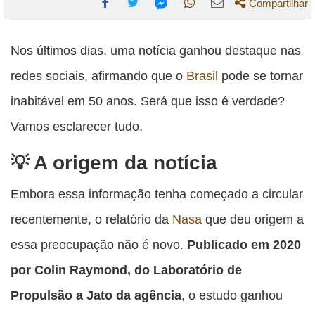
Compartilhar
Compartilhe
Compartilhe
Compartilhe
Compartilhe
Compartilhe
esta
esta
esta
esta
Nos últimos dias, uma notícia ganhou destaque nas
esta
publicação
publicação
publicação
publicação
publicação
redes sociais, afirmando que o
Brasil
pode se tornar
com
com
com
com
com
inabitável em 50 anos. Será que isso é verdade?
Facebook
Twitter
WhatsApp
Email
Messenger
Vamos esclarecer tudo.
A origem da notícia
Embora essa informação tenha começado a circular
recentemente, o relatório da
Nasa
que deu origem a
essa preocupação não é novo.
Publicado em 2020
por Colin Raymond, do Laboratório de
Propulsão a Jato da agência
, o estudo ganhou