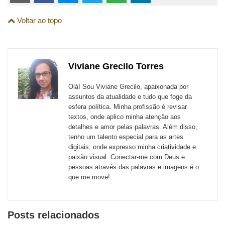
links
Compartilhe
Compartilhe
Compartilhe
Compartilhe
Compartilhe
Compartilhe
são
Voltar ao topo
esta
esta
esta
esta
esta
esta
para
publicação
publicação
publicação
publicação
publicação
publicação
links
com
com
com
com
com
com
de
Viviane Grecilo Torres
Email
Facebook
Twitter
WhatsApp
LinkedIn
Messenger
sites
Olá! Sou Viviane Grecilo, apaixonada por
externos
assuntos da atualidade e tudo que foge da
esfera política. Minha profissão é revisar
de
textos, onde aplico minha atenção aos
redes
detalhes e amor pelas palavras. Além disso,
tenho um talento especial para as artes
sociais
digitais, onde expresso minha criatividade e
paixão visual. Conectar-me com Deus e
pessoas através das palavras e imagens é o
que me move!
Posts relacionados