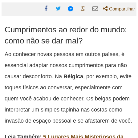
Compartilhar
Compartilhe
Compartilhe
Compartilhe
Compartilhe
Compartilhe
Cumprimentos ao redor do mundo:
esta
esta
esta
esta
esta
publicação
publicação
publicação
publicação
publicação
como não se dar mal?
com
com
com
com
com
Ao conhecer novas pessoas em outros países, é
Facebook
Twitter
WhatsApp
Email
Messenger
essencial adaptar nossos cumprimentos para não
causar desconforto. Na
Bélgica
, por exemplo, evite
toques físicos ao conversar, especialmente com
quem você acabou de conhecer. Os belgas podem
interpretar um simples tapinha nas costas como
invasão de espaço pessoal e se afastarem de você.
Leia Também:
5 Lugares Mais Misteriosos da