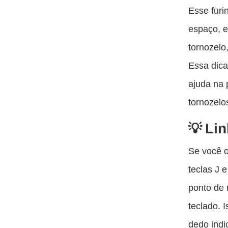
Esse furi
espaço, e
tornozelo
Essa dica
ajuda na 
tornozelo
Lin
Se você o
teclas J 
ponto de 
teclado. 
dedo indi