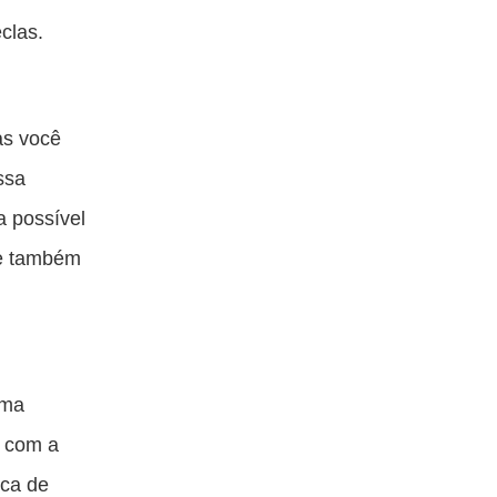
clas.
as você
ssa
a possível
 e também
uma
o com a
rca de