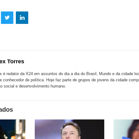
lhe
Compartilhe
Compartilhe
mpartilhe
esta
esta
ta
ão
publicação
publicação
blicação
com
com
m
ex Torres
k
Twitter
LinkedIn
ssenger
x é redator da X24 em assuntos do dia a dia do Brasil, Mundo e da cidade l
te conhecedor de política. Hoje faz parte de grupos de jovens da cidade com
o social e desenvolvimento humano.
nados