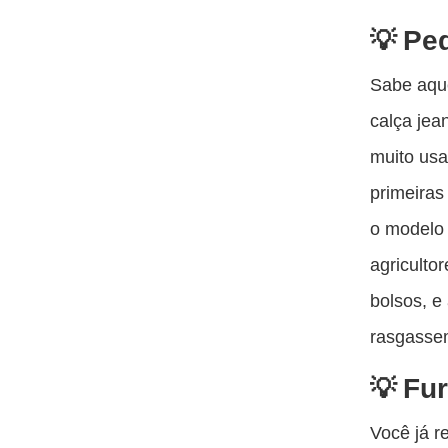
Pe
Sabe aque
calça jea
muito usa
primeiras
o modelo 
agriculto
bolsos, e
rasgasse
Fur
Você já r