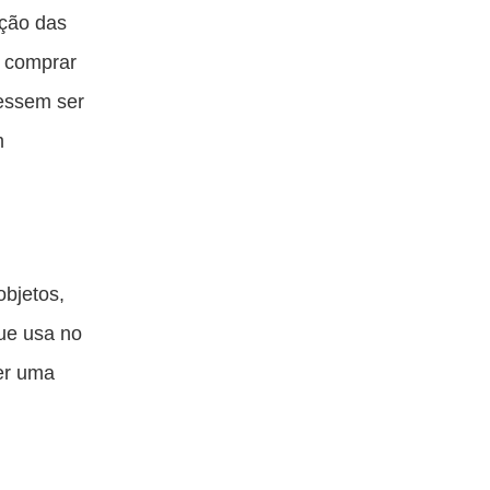
ação das
 comprar
essem ser
m
bjetos,
que usa no
ter uma