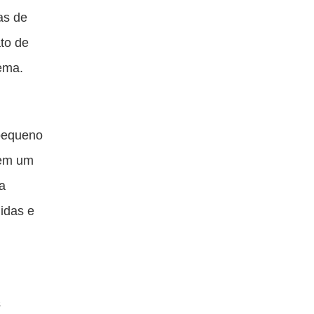
as de
ato de
ema.
 pequeno
 em um
a
idas e
s