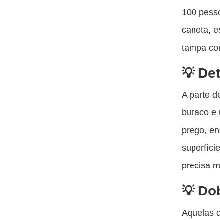
100 pesso
caneta, e
tampa com
Det
A parte d
buraco e 
prego, en
superfíci
precisa m
Dob
Aquelas d