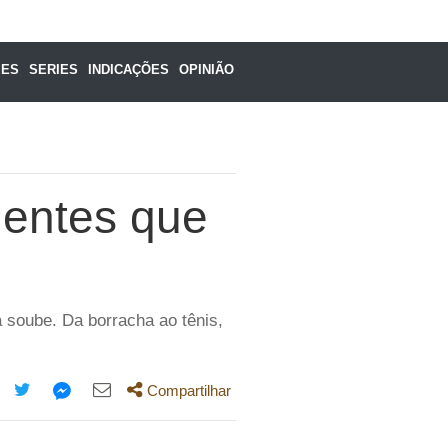
MES
SERIES
INDICAÇÕES
OPINIÃO
dentes que
 soube. Da borracha ao tênis,
Compartilhar
mpartilhe
Compartilhe
Compartilhe
Compartilhe