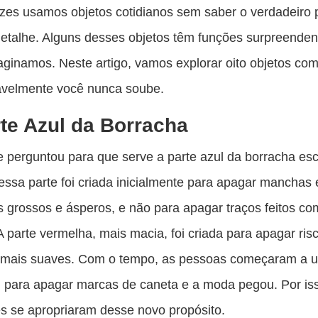
es
zes usamos objetos cotidianos sem saber o verdadeiro 
pu
etalhe. Alguns desses objetos têm funções surpreenden
c
ginamos. Neste artigo, vamos explorar oito objetos co
F
avelmente você nunca soube.
te Azul da Borracha
e perguntou para que serve a parte azul da borracha es
essa parte foi criada inicialmente para apagar manchas
 grossos e ásperos, e não para apagar traços feitos co
A parte vermelha, mais macia, foi criada para apagar ris
mais suaves. Com o tempo, as pessoas começaram a u
l para apagar marcas de caneta e a moda pegou. Por is
es se apropriaram desse novo propósito.