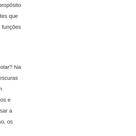
ta
esta
esta
esta
propósito
blicação
publicação
publicação
publicação
tes que
om
com
com
com
m funções
acebook
Twitter
Email
Messenger
colar? Na
 escuras
m
cos e
sar a
so, os