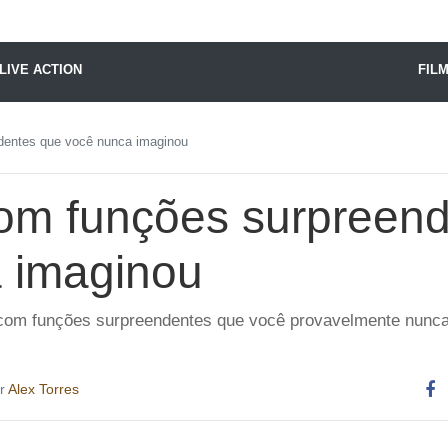
X24 Notícias
LIVE ACTION
FIL
dentes que você nunca imaginou
com funções surpreen
 imaginou
 com funções surpreendentes que você provavelmente nunca
or
Alex Torres
Co