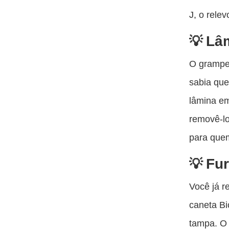
J, o rele
Lâ
O grampe
sabia que
lâmina em
removê-lo
para quem
Fu
Você já r
caneta Bi
tampa. O 