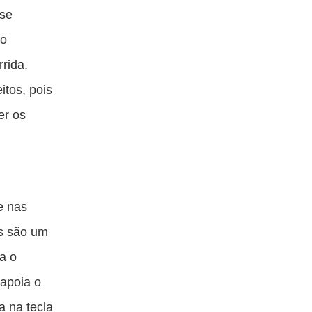
sse
do
rida.
itos, pois
er os
e nas
as são um
a o
 apoia o
a na tecla