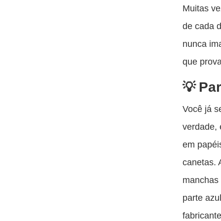
Muitas ve
de cada d
nunca ima
que prov
Par
Você já s
verdade, 
em papéis
canetas. 
manchas 
parte azu
fabricant