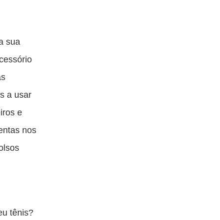
a sua
acessório
as
os a usar
iros e
entas nos
olsos
eu tênis?