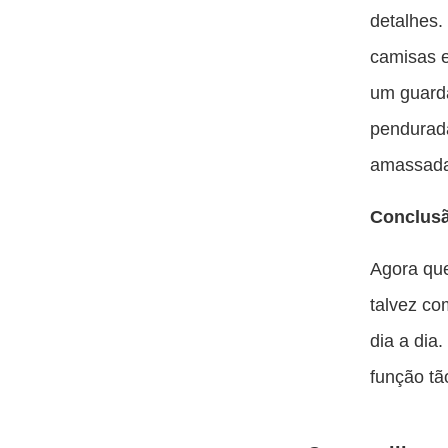
detalhes.
camisas 
um guard
pendurada
amassada
Conclus
Agora que
talvez co
dia a dia
função tão