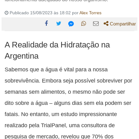
Publicado 15/08/2023 às 18:02 por
Alex Torres
Compartilhar
Compartilhe
Compartilhe
Compartilhe
Compartilhe
Compartilhe
A Realidade da Hidratação na
esta
esta
esta
esta
esta
publicação
publicação
publicação
publicação
publicação
Argentina
com
com
com
com
com
Sabemos que a água é vital para a nossa
Facebook
Twitter
WhatsApp
Email
Messenger
sobrevivência. Embora seja possível sobreviver por
semanas sem alimentos, o mesmo não pode ser
dito sobre a água – alguns dias sem ela podem ser
fatais. No entanto, um estudo impressionante
realizado pela TrialPanel, uma consultora de
pesquisa de mercado, revelou que 70% dos