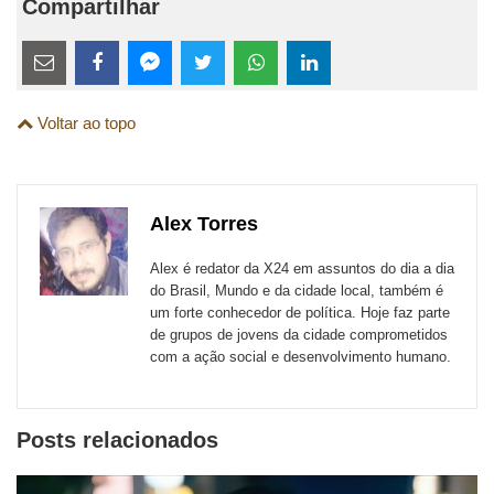
Compartilhar
Estes
links
Compartilhe
Compartilhe
Compartilhe
Compartilhe
Compartilhe
Compartilhe
são
Voltar ao topo
esta
esta
esta
esta
esta
esta
para
publicação
publicação
publicação
publicação
publicação
publicação
links
com
com
com
com
com
com
de
Alex Torres
Email
Facebook
Twitter
WhatsApp
LinkedIn
Messenger
sites
Alex é redator da X24 em assuntos do dia a dia
externos
do Brasil, Mundo e da cidade local, também é
um forte conhecedor de política. Hoje faz parte
de
de grupos de jovens da cidade comprometidos
redes
com a ação social e desenvolvimento humano.
sociais
Posts relacionados