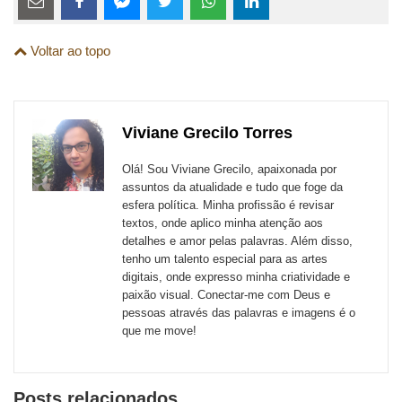
links
Compartilhe
Compartilhe
Compartilhe
Compartilhe
Compartilhe
Compartilhe
são
Voltar ao topo
esta
esta
esta
esta
esta
esta
para
publicação
publicação
publicação
publicação
publicação
publicação
links
com
com
com
com
com
com
de
Viviane Grecilo Torres
Email
Facebook
Twitter
WhatsApp
LinkedIn
Messenger
sites
Olá! Sou Viviane Grecilo, apaixonada por
externos
assuntos da atualidade e tudo que foge da
esfera política. Minha profissão é revisar
de
textos, onde aplico minha atenção aos
redes
detalhes e amor pelas palavras. Além disso,
tenho um talento especial para as artes
sociais
digitais, onde expresso minha criatividade e
paixão visual. Conectar-me com Deus e
pessoas através das palavras e imagens é o
que me move!
Posts relacionados