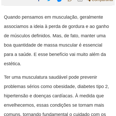
Compartilhe
Compartilhe
Compartilhe
Compartilhe
Compartilhe
esta
esta
esta
esta
Quando pensamos em musculação, geralmente
esta
publicação
publicação
publicação
publicação
publicação
associamos a ideia à perda de gordura e ao ganho
com
com
com
com
com
de músculos definidos. Mas, de fato, manter uma
Facebook
Twitter
WhatsApp
Email
Messenger
boa quantidade de massa muscular é essencial
para a saúde. E esse benefício vai muito além da
estética.
Ter uma musculatura saudável pode prevenir
problemas sérios como obesidade, diabetes tipo 2,
hipertensão e doenças cardíacas. À medida que
envelhecemos, essas condições se tornam mais
comuns, tornando fundamental o cuidado com os