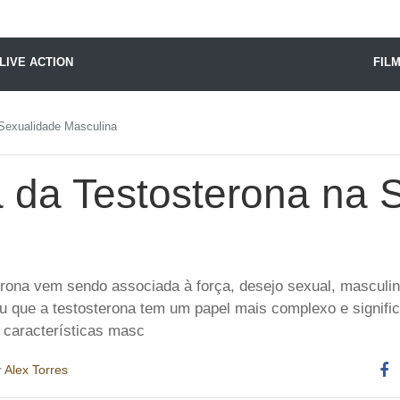
X24 Notícias
LIVE ACTION
FIL
 Sexualidade Masculina
a da Testosterona na 
erona vem sendo associada à força, desejo sexual, masculini
u que a testosterona tem um papel mais complexo e signifi
 características masc
r
Alex Torres