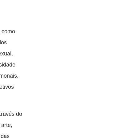
s, como
ios
exual,
nsidade
rmonais,
etivos
través do
arte,
 das