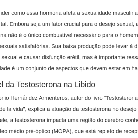
Co
es
der como essa hormona afeta a sexualidade masculina
pu
al. Embora seja um fator crucial para o desejo sexual, 
c
ona não é o único combustível necessário para o homem
F
sexuais satisfatórias. Sua baixa produção pode levar à 
 sexual e causar disfunção erétil, mas é importante ress
dade é um conjunto de aspectos que devem estar em ha
l da Testosterona na Libido
onio Hernández Armenteros, autor do livro “Testosterona
e la vida”, explica a atuação da testosterona no desejo
le, a testosterona impacta uma região do cérebro conh
eo médio pré-óptico (MOPA), que está repleto de recep