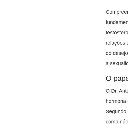
Compreen
fundament
testoster
relações 
do desejo
a sexuali
O pape
O Dr. Ant
hormona d
Segundo e
como núcl