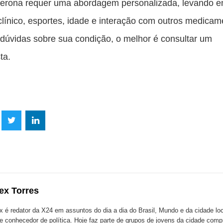
terona requer uma abordagem personalizada, levando e
clínico, esportes, idade e interação com outros medicam
dúvidas sobre sua condição, o melhor é consultar um
ta.
lhe
Compartilhe
Compartilhe
mpartilhe
esta
esta
ta
ão
publicação
publicação
blicação
com
com
m
ex Torres
k
Twitter
LinkedIn
ssenger
x é redator da X24 em assuntos do dia a dia do Brasil, Mundo e da cidade l
te conhecedor de política. Hoje faz parte de grupos de jovens da cidade com