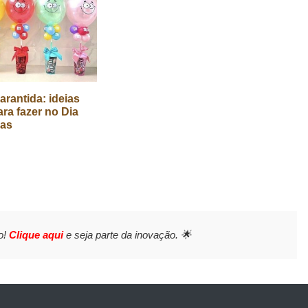
arantida: ideias
ara fazer no Dia
ças
o!
Clique aqui
e seja parte da inovação. 🌟