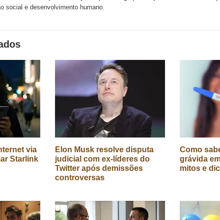
o social e desenvolvimento humano.
nados
ternet via
Elon Musk resolve disputa
Como sabe
iar Starlink
judicial com ex-líderes do
grávida em
Twitter após demissões
mitos e di
controversas