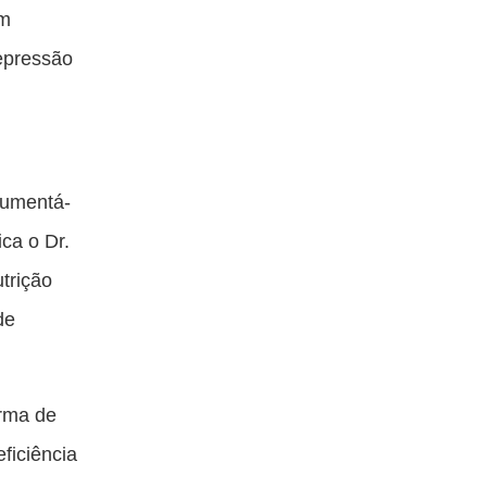
em
epressão
aumentá-
ca o Dr.
trição
de
orma de
ficiência