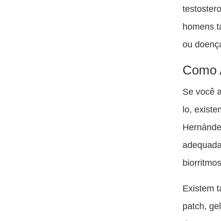
testoster
homens ta
ou doença
Como A
Se você a
lo, exist
Hernández
adequada,
biorritmos
Existem t
patch, ge