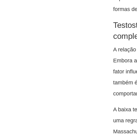
formas de
Testos
compl
A relação
Embora a 
fator inf
também é 
comporta
A baixa t
uma regr
Massachu