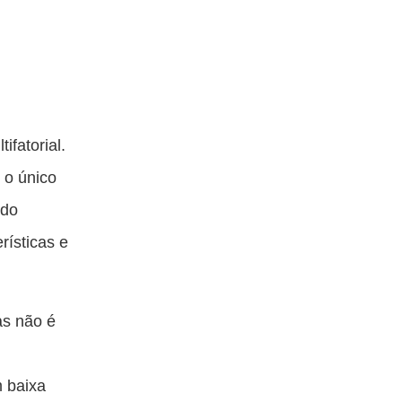
ifatorial.
 o único
ado
rísticas e
as não é
 baixa