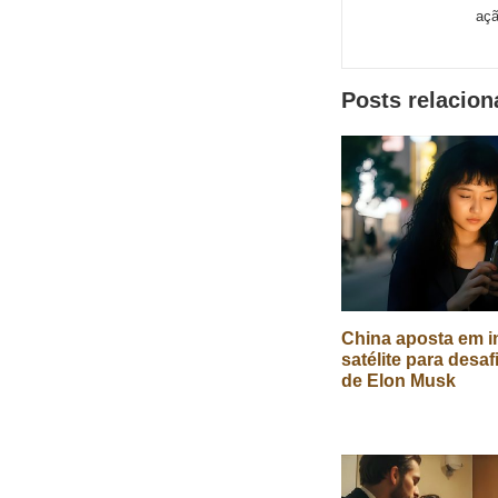
açã
de
redes
Posts relacio
sociais
China aposta em in
satélite para desaf
de Elon Musk