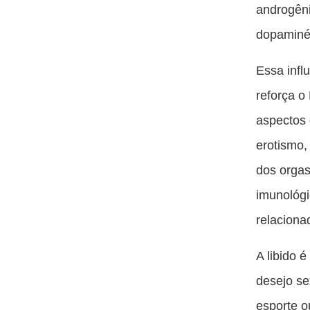
androgêni
dopaminér
Essa infl
reforça o
aspectos 
erotismo,
dos orgas
imunológi
relaciona
A libido 
desejo se
esporte o