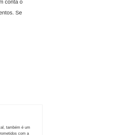
m conta o
entos. Se
ocal, também é um
prometidos com a