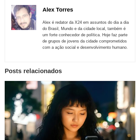
com
com
com
com
com
com
de
Alex Torres
Email
Facebook
Twitter
WhatsApp
LinkedIn
Messenger
sites
Alex é redator da X24 em assuntos do dia a dia
externos
do Brasil, Mundo e da cidade local, também é
um forte conhecedor de política. Hoje faz parte
de
de grupos de jovens da cidade comprometidos
redes
com a ação social e desenvolvimento humano.
sociais
Posts relacionados