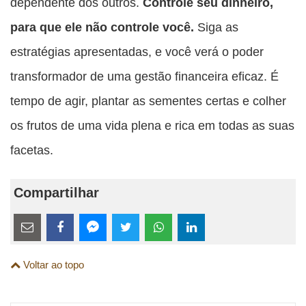
dependente dos outros.
Controle seu dinheiro,
para que ele não controle você.
Siga as
estratégias apresentadas, e você verá o poder
transformador de uma gestão financeira eficaz. É
tempo de agir, plantar as sementes certas e colher
os frutos de uma vida plena e rica em todas as suas
facetas.
Compartilhar
Estes
links
Compartilhe
Compartilhe
Compartilhe
Compartilhe
Compartilhe
Compartilhe
são
Voltar ao topo
esta
esta
esta
esta
esta
esta
para
publicação
publicação
publicação
publicação
publicação
publicação
links