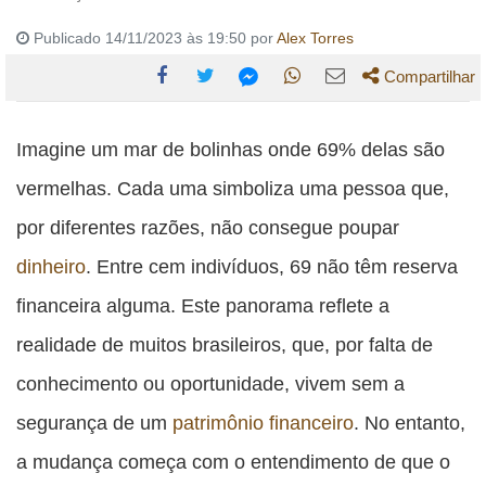
Publicado 14/11/2023 às 19:50 por
Alex Torres
Compartilhar
Compartilhe
Compartilhe
Compartilhe
Compartilhe
Compartilhe
esta
esta
esta
esta
Imagine um mar de bolinhas onde 69% delas são
esta
publicação
publicação
publicação
publicação
publicação
vermelhas. Cada uma simboliza uma pessoa que,
com
com
com
com
com
por diferentes razões, não consegue poupar
Facebook
Twitter
WhatsApp
Email
Messenger
dinheiro
. Entre cem indivíduos, 69 não têm reserva
financeira alguma. Este panorama reflete a
realidade de muitos brasileiros, que, por falta de
conhecimento ou oportunidade, vivem sem a
segurança de um
patrimônio financeiro
. No entanto,
a mudança começa com o entendimento de que o