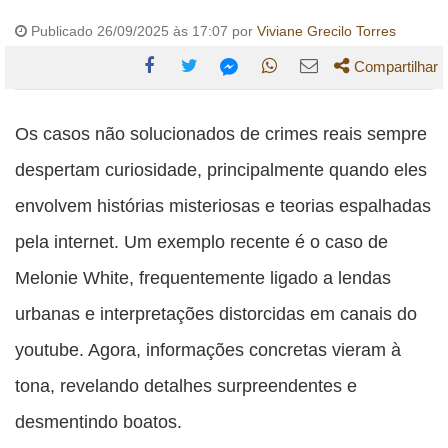
Publicado 26/09/2025 às 17:07 por
Viviane Grecilo Torres
Compartilhar
Compartilhe
Compartilhe
Compartilhe
Compartilhe
Compartilhe
esta
esta
esta
esta
Os casos não solucionados de crimes reais sempre
esta
publicação
publicação
publicação
publicação
publicação
despertam curiosidade, principalmente quando eles
com
com
com
com
com
envolvem histórias misteriosas e teorias espalhadas
Facebook
Twitter
WhatsApp
Email
Messenger
pela internet. Um exemplo recente é o caso de
Melonie White, frequentemente ligado a lendas
urbanas e interpretações distorcidas em canais do
youtube. Agora, informações concretas vieram à
tona, revelando detalhes surpreendentes e
desmentindo boatos.