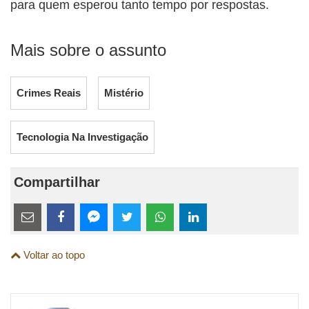
para quem esperou tanto tempo por respostas.
Mais sobre o assunto
Crimes Reais
Mistério
Tecnologia Na Investigação
Compartilhar
Estes
links
Compartilhe
Compartilhe
Compartilhe
Compartilhe
Compartilhe
Compartilhe
são
Voltar ao topo
esta
esta
esta
esta
esta
esta
para
publicação
publicação
publicação
publicação
publicação
publicação
links
com
com
com
com
com
com