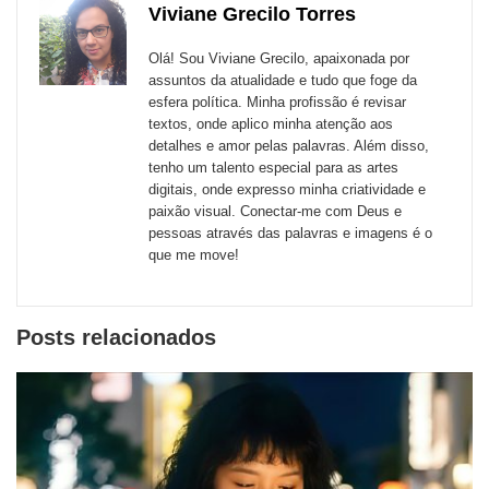
de
Viviane Grecilo Torres
Email
Facebook
Twitter
WhatsApp
LinkedIn
Messenger
sites
Olá! Sou Viviane Grecilo, apaixonada por
externos
assuntos da atualidade e tudo que foge da
esfera política. Minha profissão é revisar
de
textos, onde aplico minha atenção aos
redes
detalhes e amor pelas palavras. Além disso,
tenho um talento especial para as artes
sociais
digitais, onde expresso minha criatividade e
paixão visual. Conectar-me com Deus e
pessoas através das palavras e imagens é o
que me move!
Posts relacionados