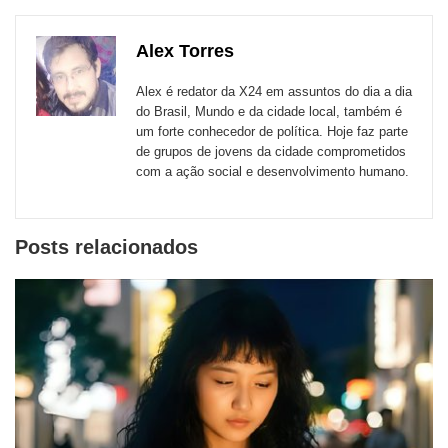
publicação
publicação
publicação
publicação
publicação
publicação
links
com
com
com
com
com
com
de
Alex Torres
Email
Facebook
Twitter
WhatsApp
LinkedIn
Messenger
sites
Alex é redator da X24 em assuntos do dia a dia
externos
do Brasil, Mundo e da cidade local, também é
um forte conhecedor de política. Hoje faz parte
de
de grupos de jovens da cidade comprometidos
redes
com a ação social e desenvolvimento humano.
sociais
Posts relacionados