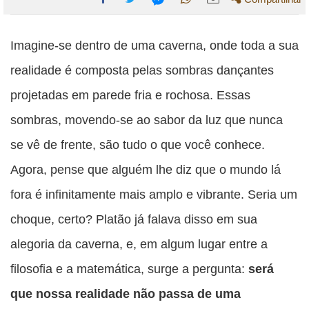
Compartilhe
Compartilhe
Compartilhe
Compartilhe
Compartilhe
esta
esta
esta
esta
Imagine-se dentro de uma caverna, onde toda a sua
esta
publicação
publicação
publicação
publicação
publicação
realidade é composta pelas sombras dançantes
com
com
com
com
com
projetadas em parede fria e rochosa. Essas
Facebook
Twitter
WhatsApp
Email
Messenger
sombras, movendo-se ao sabor da luz que nunca
se vê de frente, são tudo o que você conhece.
Agora, pense que alguém lhe diz que o mundo lá
fora é infinitamente mais amplo e vibrante. Seria um
choque, certo? Platão já falava disso em sua
alegoria da caverna, e, em algum lugar entre a
filosofia e a matemática, surge a pergunta:
será
que nossa realidade não passa de uma