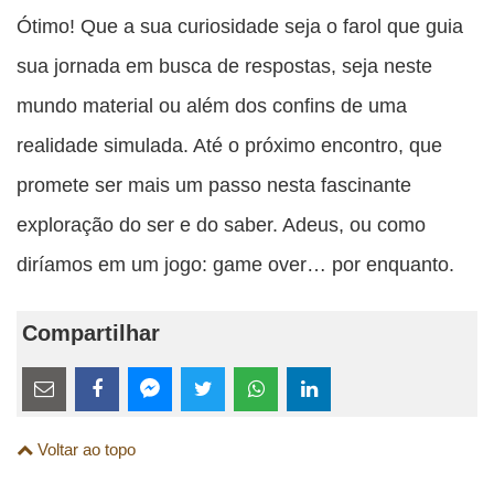
Ótimo! Que a sua curiosidade seja o farol que guia
sua jornada em busca de respostas, seja neste
mundo material ou além dos confins de uma
realidade simulada. Até o próximo encontro, que
promete ser mais um passo nesta fascinante
exploração do ser e do saber. Adeus, ou como
diríamos em um jogo: game over… por enquanto.
Compartilhar
Estes
links
Compartilhe
Compartilhe
Compartilhe
Compartilhe
Compartilhe
Compartilhe
são
Voltar ao topo
esta
esta
esta
esta
esta
esta
para