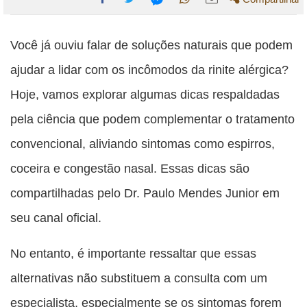
Compartilhe
Compartilhe
Compartilhe
Compartilhe
Compartilhe
esta
esta
esta
esta
Você já ouviu falar de soluções naturais que podem
esta
publicação
publicação
publicação
publicação
publicação
ajudar a lidar com os incômodos da rinite alérgica?
com
com
com
com
com
Hoje, vamos explorar algumas dicas respaldadas
Facebook
Twitter
WhatsApp
Email
Messenger
pela ciência que podem complementar o tratamento
convencional, aliviando sintomas como espirros,
coceira e congestão nasal. Essas dicas são
compartilhadas pelo Dr. Paulo Mendes Junior em
seu canal oficial.
No entanto, é importante ressaltar que essas
alternativas não substituem a consulta com um
especialista, especialmente se os sintomas forem