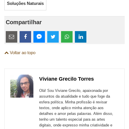
Soluções Naturais
Compartilhar
Estes
links
Compartilhe
Compartilhe
Compartilhe
Compartilhe
Compartilhe
Compartilhe
são
Voltar ao topo
esta
esta
esta
esta
esta
esta
para
publicação
publicação
publicação
publicação
publicação
publicação
links
com
com
com
com
com
com
de
Viviane Grecilo Torres
Email
Facebook
Twitter
WhatsApp
LinkedIn
Messenger
sites
Olá! Sou Viviane Grecilo, apaixonada por
externos
assuntos da atualidade e tudo que foge da
esfera política. Minha profissão é revisar
de
textos, onde aplico minha atenção aos
redes
detalhes e amor pelas palavras. Além disso,
tenho um talento especial para as artes
sociais
digitais, onde expresso minha criatividade e