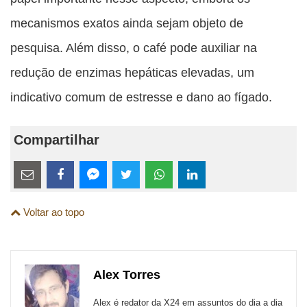
mecanismos exatos ainda sejam objeto de
pesquisa. Além disso, o café pode auxiliar na
redução de enzimas hepáticas elevadas, um
indicativo comum de estresse e dano ao fígado.
Compartilhar
Estes
links
Compartilhe
Compartilhe
Compartilhe
Compartilhe
Compartilhe
Compartilhe
são
Voltar ao topo
esta
esta
esta
esta
esta
esta
para
publicação
publicação
publicação
publicação
publicação
publicação
links
com
com
com
com
com
com
de
Alex Torres
Email
Facebook
Twitter
WhatsApp
LinkedIn
Messenger
sites
Alex é redator da X24 em assuntos do dia a dia