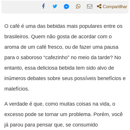
Compartilhar
Compartilhe
Compartilhe
Compartilhe
Compartilhe
Compartilhe
esta
esta
esta
esta
O café é uma das bebidas mais populares entre os
esta
publicação
publicação
publicação
publicação
publicação
brasileiros. Quem não gosta de acordar com o
com
com
com
com
com
aroma de um café fresco, ou de fazer uma pausa
Facebook
Twitter
WhatsApp
Email
Messenger
para o saboroso “cafezinho” no meio da tarde? No
entanto, essa deliciosa bebida tem sido alvo de
inúmeros debates sobre seus possíveis benefícios e
malefícios.
A verdade é que, como muitas coisas na vida, o
excesso pode se tornar um problema. Porém, você
já parou para pensar que, se consumido