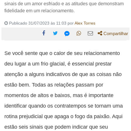
sinais de um amor esfriado e as atitudes que demonstram
fidelidade em um relacionamento.
Publicado 31/07/2023 às 11:03 por
Alex Torres
Compartilhar
Compartilhe
Compartilhe
Compartilhe
Compartilhe
Compartilhe
esta
esta
esta
esta
Se você sente que o calor de seu relacionamento
esta
publicação
publicação
publicação
publicação
publicação
deu lugar a um frio glacial, é essencial prestar
com
com
com
com
com
atenção a alguns indicativos de que as coisas não
Facebook
Twitter
WhatsApp
Email
Messenger
estão bem. Todas as relações passam por
momentos de altos e baixos, mas é importante
identificar quando os contratempos se tornam uma
rotina prejudicial que apaga o fogo da paixão. Aqui
estão seis sinais que podem indicar que seu