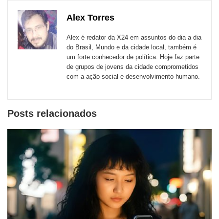
links
com
com
com
com
com
com
de
Alex Torres
Email
Facebook
Twitter
WhatsApp
LinkedIn
Messenger
sites
Alex é redator da X24 em assuntos do dia a dia
externos
do Brasil, Mundo e da cidade local, também é
um forte conhecedor de política. Hoje faz parte
de
de grupos de jovens da cidade comprometidos
redes
com a ação social e desenvolvimento humano.
sociais
Posts relacionados