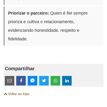
Priorizar o parceiro:
Quem é fiel sempre
prioriza e cultiva o relacionamento,
evidenciando honestidade, respeito e
fidelidade.
Compartilhar
Estes
links
Compartilhe
Compartilhe
Compartilhe
Compartilhe
Compartilhe
Compartilhe
são
Voltar ao topo
esta
esta
esta
esta
esta
esta
para
publicação
publicação
publicação
publicação
publicação
publicação