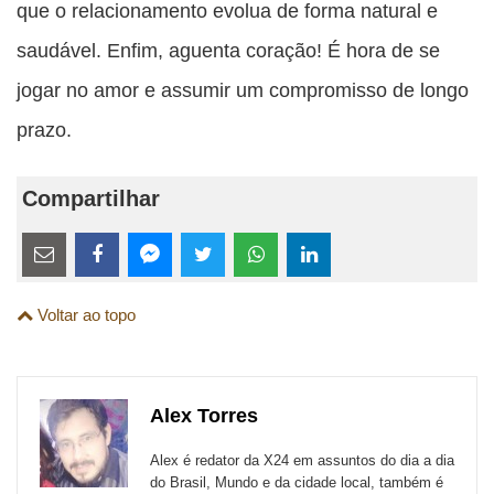
que o relacionamento evolua de forma natural e
saudável. Enfim, aguenta coração! É hora de se
jogar no amor e assumir um compromisso de longo
prazo.
Compartilhar
Estes
links
Compartilhe
Compartilhe
Compartilhe
Compartilhe
Compartilhe
Compartilhe
são
Voltar ao topo
esta
esta
esta
esta
esta
esta
para
publicação
publicação
publicação
publicação
publicação
publicação
links
com
com
com
com
com
com
de
Alex Torres
Email
Facebook
Twitter
WhatsApp
LinkedIn
Messenger
sites
Alex é redator da X24 em assuntos do dia a dia
externos
do Brasil, Mundo e da cidade local, também é