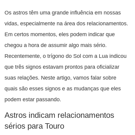
Compartilhe
Compartilhe
Compartilhe
Compartilhe
Compartilhe
esta
esta
esta
esta
Os astros têm uma grande influência em nossas
esta
publicação
publicação
publicação
publicação
publicação
vidas, especialmente na área dos relacionamentos.
com
com
com
com
com
Em certos momentos, eles podem indicar que
Facebook
Twitter
WhatsApp
Email
Messenger
chegou a hora de assumir algo mais sério.
Recentemente, o trígono do Sol com a Lua indicou
que três signos estavam prontos para oficializar
suas relações. Neste artigo, vamos falar sobre
quais são esses signos e as mudanças que eles
podem estar passando.
Astros indicam relacionamentos
sérios para Touro