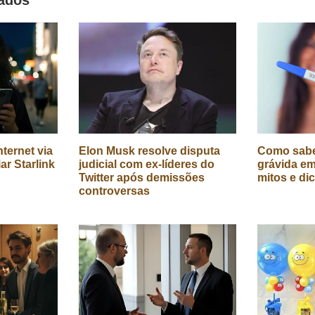
ternet via
Elon Musk resolve disputa
Como sabe
iar Starlink
judicial com ex-líderes do
grávida em
Twitter após demissões
mitos e di
controversas