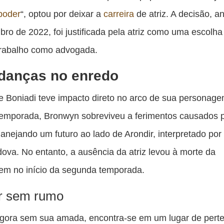
pu
poder
“, optou por deixar a
carreira
de atriz. A decisão, a
c
ro de 2022, foi justificada pela atriz como uma escolha
F
trabalho como advogada.
danças no enredo
e Boniadi teve impacto direto no arco de sua personag
temporada, Bronwyn sobreviveu a ferimentos causados 
lanejando um futuro ao lado de Arondir, interpretado por
ova. No entanto, a ausência da atriz levou à morte da
em no início da segunda temporada.
r sem rumo
agora sem sua amada, encontra-se em um lugar de pert