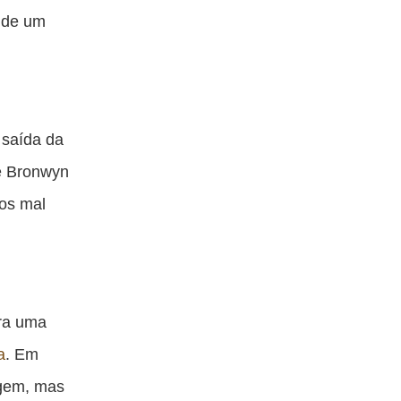
r de um
 saída da
de Bronwyn
dos mal
era uma
a
. Em
agem, mas