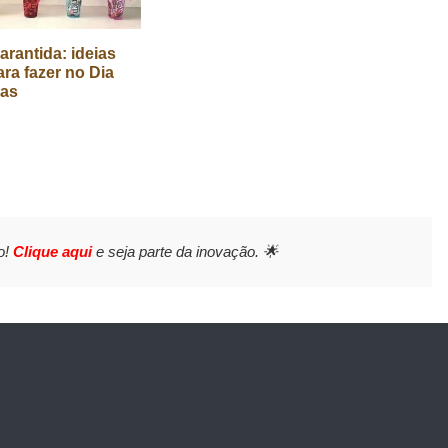
arantida: ideias
ara fazer no Dia
ças
o!
Clique aqui
e seja parte da inovação. 🌟