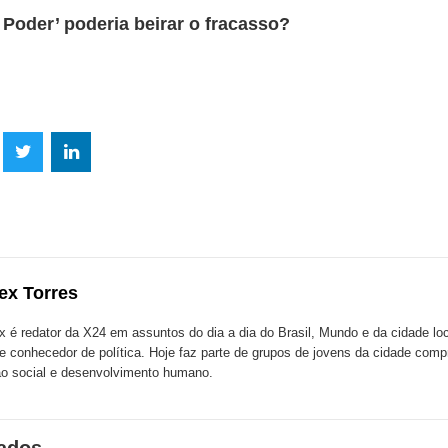
 Poder’ poderia beirar o fracasso?
lhe
Compartilhe
Compartilhe
mpartilhe
esta
esta
ta
ão
publicação
publicação
blicação
com
com
m
ex Torres
k
Twitter
LinkedIn
ssenger
x é redator da X24 em assuntos do dia a dia do Brasil, Mundo e da cidade l
te conhecedor de política. Hoje faz parte de grupos de jovens da cidade com
o social e desenvolvimento humano.
nados