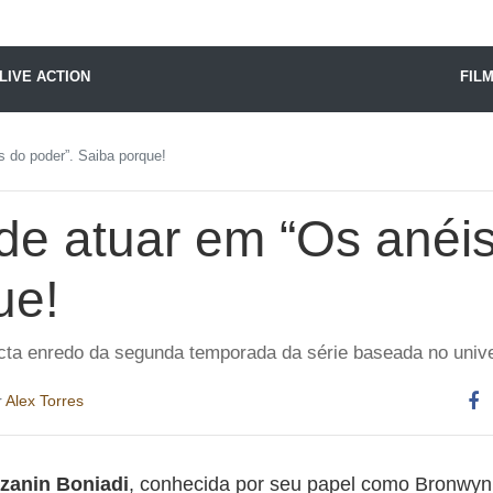
X24 Notícias
LIVE ACTION
FIL
s do poder”. Saiba porque!
 de atuar em “Os anéi
ue!
cta enredo da segunda temporada da série baseada no unive
r
Alex Torres
Co
es
zanin Boniadi
, conhecida por seu papel como Bronwyn