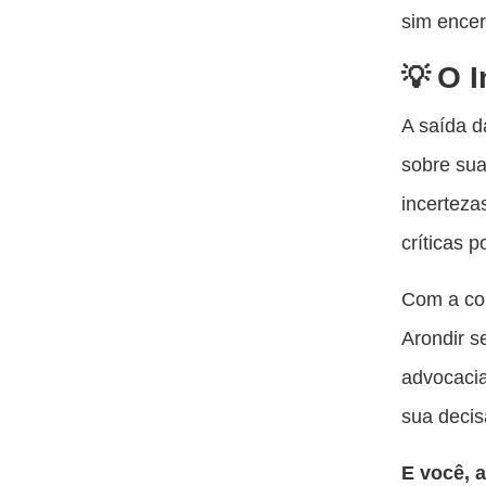
sim encerr
O I
A saída d
sobre sua
incerteza
críticas 
Com a con
Arondir s
advocaci
sua decis
E você, 