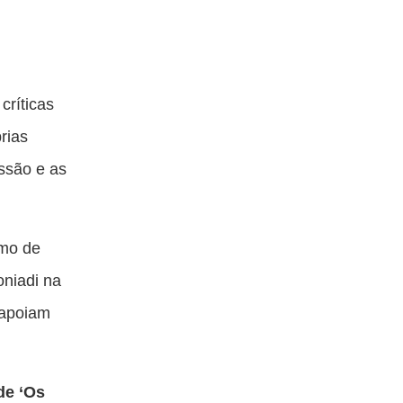
críticas
rias
essão e as
umo de
oniadi na
 apoiam
de ‘Os