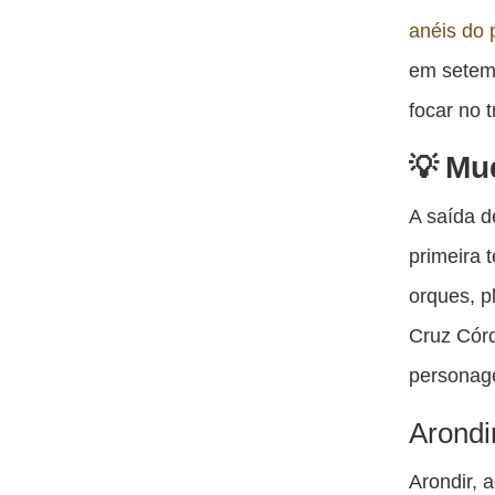
anéis do 
em setemb
focar no 
Mu
A saída d
primeira 
orques, p
Cruz Córd
personag
Arondi
Arondir, 