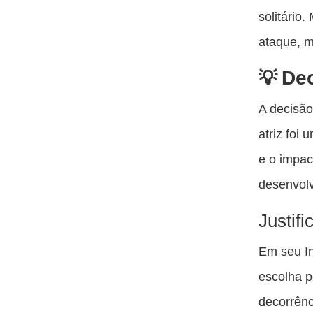
solitário
ataque, m
De
A decisão
atriz foi
e o impac
desenvolv
Justifi
Em seu In
escolha p
decorrênc