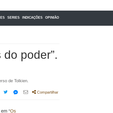
MES
SERIES
INDICAÇÕES
OPINIÃO
s do poder”.
rso de Tolkien.
Compartilhar
mpartilhe
Compartilhe
Compartilhe
Compartilhe
ta
esta
esta
esta
 em “
Os