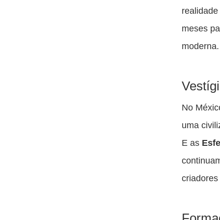
realidade
meses pa
moderna.
Vestíg
No Méxic
uma civil
E as
Esfe
continuam
criadores
Formaç