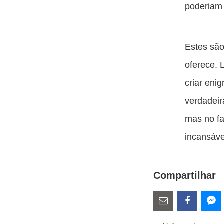
poderiam 
Estes são
oferece. 
criar eni
verdadeir
mas no f
incansáve
Compartilhar
Estes
links
Compartilhe
Comparti
Co