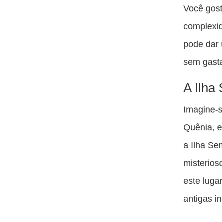
Você gos
complexid
pode dar 
sem gasta
A Ilha
Imagine-
Quênia, 
a Ilha Se
misterios
este luga
antigas i