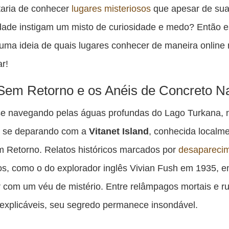
es
taria de conhecer
lugares misteriosos
que apesar de su
pu
ade instigam um misto de curiosidade e medo? Então es
c
uma ideia de quais lugares conhecer de maneira onlin
F
r!
 Sem Retorno e os Anéis de Concreto N
se navegando pelas águas profundas do Lago Turkana, 
e se deparando com a
Vitanet Island
, conhecida localm
m Retorno. Relatos históricos marcados por
desapareci
os, como o do explorador inglês Vivian Fush em 1935, 
r com um véu de mistério. Entre relâmpagos mortais e r
nexplicáveis, seu segredo permanece insondável.