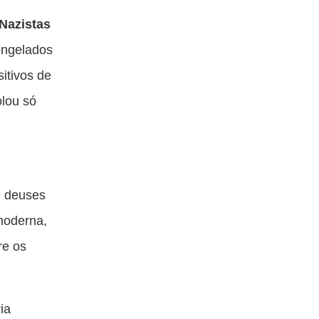
Nazistas
ongelados
itivos de
olou só
e deuses
moderna,
re os
ia