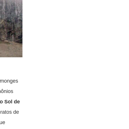
e monges
mônios
o Sol de
pratos de
que