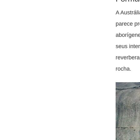
A Austrál
parece pr
aborígene
seus inte
reverbera
rocha.