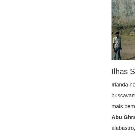
Ilhas 
Irlanda n
buscavam 
mais bem 
Abu Ghr
alabastro