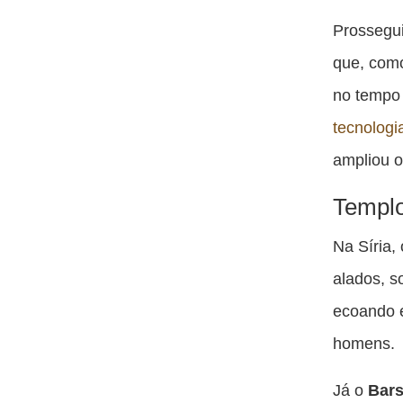
Prossegu
que, com
no tempo 
tecnologi
ampliou o
Templo
Na Síria,
alados, s
ecoando e
homens.
Já o
Bars