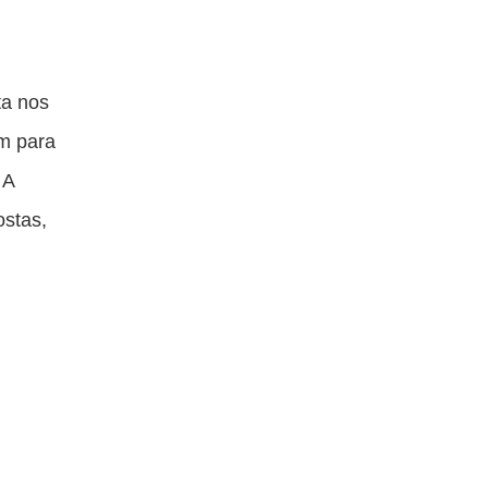
ta nos
am para
 A
ostas,