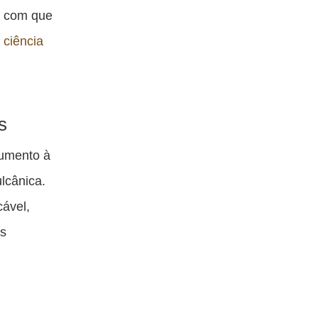
o com que
a
ciência
s
umento à
lcânica.
cável,
us