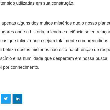
ter sido utilizadas em sua construção.
 apenas alguns dos muitos mistérios que o nosso plane
Lugares onde a história, a lenda e a ciência se entrelaç
gmas que talvez nunca sejam totalmente compreendidos.
a beleza destes mistérios não está na obtenção de resp
ascínio e na humildade que despertam em nossa busca
l por conhecimento.
lhe
Compartilhe
Compartilhe
mpartilhe