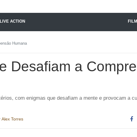
X24 Notícias
LIVE ACTION
FIL
reensão Humana
ue Desafiam a Compr
érios, com enigmas que desafiam a mente e provocam a cu
r
Alex Torres
Co