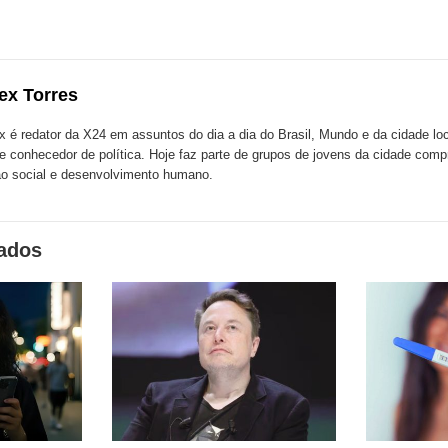
esta
esta
ta
ão
publicação
publicação
blicação
com
com
m
ex Torres
k
Twitter
LinkedIn
ssenger
x é redator da X24 em assuntos do dia a dia do Brasil, Mundo e da cidade l
te conhecedor de política. Hoje faz parte de grupos de jovens da cidade com
o social e desenvolvimento humano.
nados