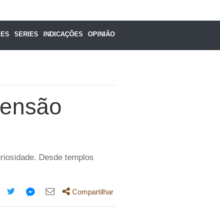
MES
SERIES
INDICAÇÕES
OPINIÃO
eensão
riosidade. Desde templos
Compartilhar
mpartilhe
Compartilhe
Compartilhe
Compartilhe