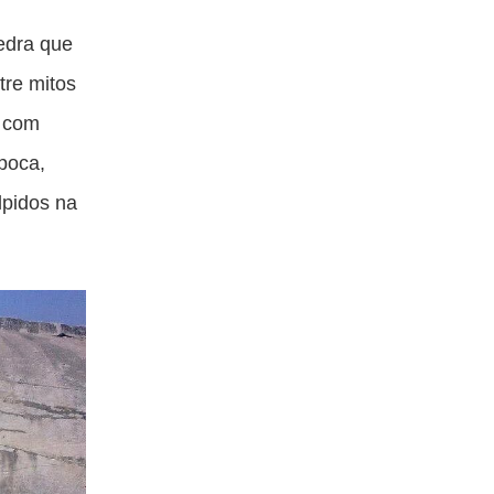
edra que
tre mitos
com
época,
lpidos na