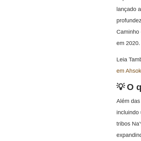
lançado a
profundez
Caminho d
em 2020.
Leia Ta
em Ahso
O q
Além das 
incluindo
tribos Na’
expandind