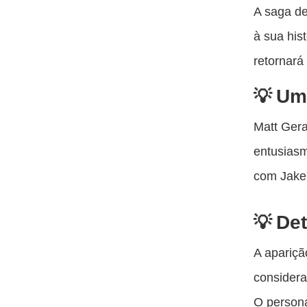
A saga de
à sua his
retornará
Um 
Matt Gera
entusiasm
com Jake 
Det
A apariçã
considera
O person