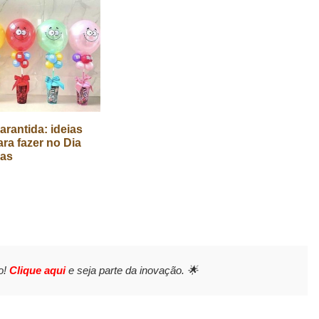
arantida: ideias
ara fazer no Dia
ças
o!
Clique aqui
e seja parte da inovação. 🌟