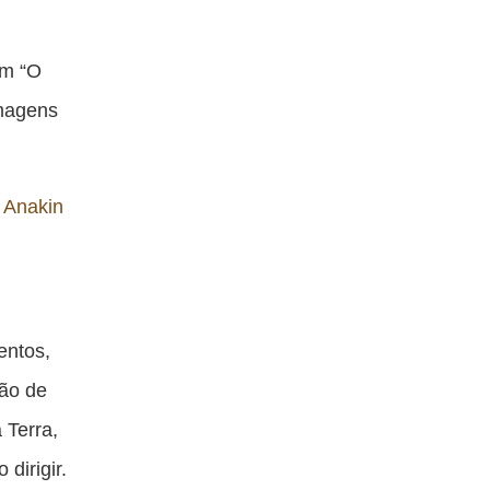
om “O
lmagens
 Anakin
entos,
ção de
à Terra,
dirigir.