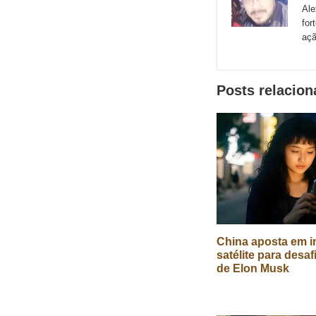
sites
Ale
for
externos
açã
de
redes
Posts relacio
sociais
China aposta em in
satélite para desaf
de Elon Musk