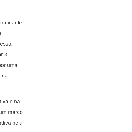
 dominante
r
cesso,
r 3”
por uma
l na
tiva e na
s um marco
ativa pela