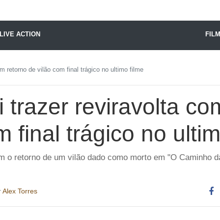
X24 Notícias
LIVE ACTION
FIL
om retorno de vilão com final trágico no ultimo filme
i trazer reviravolta co
 final trágico no ulti
m o retorno de um vilão dado como morto em "O Caminho da 
r
Alex Torres
Co