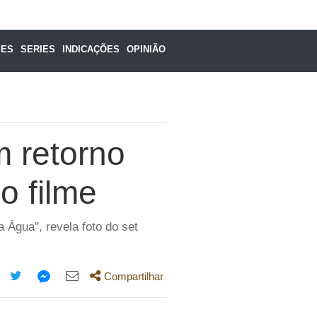
MES
SERIES
INDICAÇÕES
OPINIÃO
m retorno
mo filme
Água", revela foto do set
Compartilhar
mpartilhe
Compartilhe
Compartilhe
Compartilhe