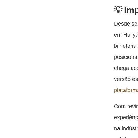
Imp
Desde seu
em Hollyw
bilheteri
posiciona
chega ao
versão es
platafor
Com revir
experiênc
na indúst