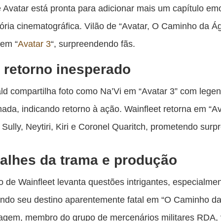
es
 Avatar está pronta para adicionar mais um capítulo em
pu
tória cinematográfica. Vilão de “Avatar, O Caminho da Á
c
 em “
Avatar 3
“, surpreendendo fãs.
F
retorno inesperado
ld compartilha foto como Na’Vi em “Avatar 3” com lege
ada, indicando retorno à ação. Wainfleet retorna em “Av
Sully, Neytiri, Kiri e Coronel Quaritch, prometendo surp
alhes da trama e produção
o de Wainfleet levanta questões intrigantes, especialme
ndo seu destino aparentemente fatal em “O Caminho da
agem, membro do grupo de mercenários militares RDA, 