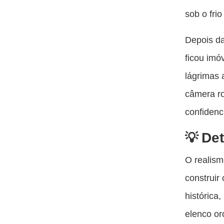
sob o fri
Depois da
ficou imó
lágrimas 
câmera ro
confiden
Det
O realism
construir
histórica
elenco o