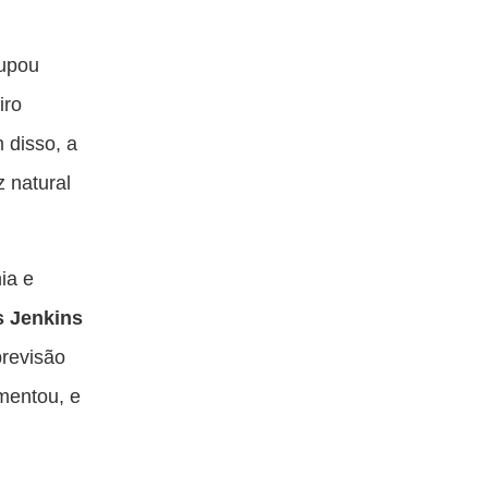
cupou
iro
 disso, a
z natural
ia e
s Jenkins
previsão
mentou, e