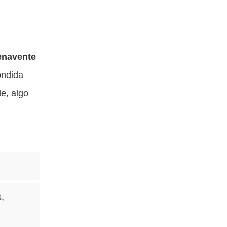
enavente
ondida
e, algo
s,