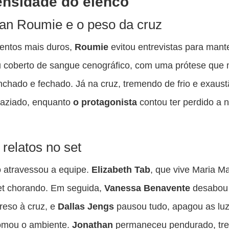
ensidade do elenco
an Roumie e o peso da cruz
ntos mais duros,
Roumie
evitou entrevistas para mante
u coberto de sangue cenográfico, com uma prótese que
nchado e fechado. Já na cruz, tremendo de frio e exaust
vaziado, enquanto
o protagonista
contou ter perdido a 
 relatos no set
 atravessou a equipe.
Elizabeth Tab
, que vive Maria M
et chorando. Em seguida,
Vanessa Benavente
desabou 
reso à cruz, e
Dallas Jengs
pausou tudo, apagou as luz
tomou o ambiente.
Jonathan
permaneceu pendurado, tr