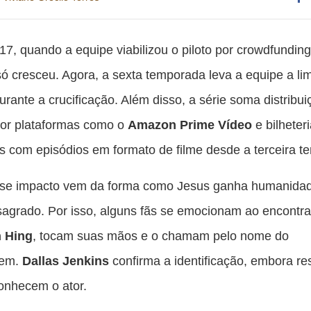
Co
es
7, quando a equipe viabilizou o piloto por crowdfundin
pu
ó cresceu. Agora, a sexta temporada leva a equipe a lim
c
durante a crucificação. Além disso, a série soma distribui
F
por plataformas como o
Amazon Prime Vídeo
e bilheter
as com episódios em formato de filme desde a terceira 
sse impacto vem da forma como Jesus ganha humanida
sagrado. Por isso, alguns fãs se emocionam ao encontra
 Hing
, tocam suas mãos e o chamam pelo nome do
gem.
Dallas Jenkins
confirma a identificação, embora re
onhecem o ator.