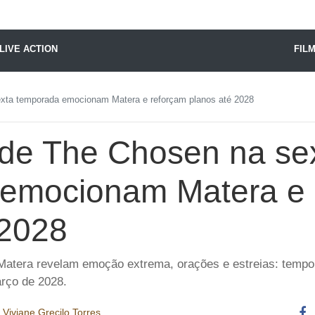
X24 Notícias
LIVE ACTION
FIL
exta temporada emocionam Matera e reforçam planos até 2028
 de The Chosen na se
emocionam Matera e 
 2028
atera revelam emoção extrema, orações e estreias: tempor
rço de 2028.
r
Viviane Grecilo Torres