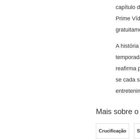
capítulo 
Prime Víd
gratuitam
A históri
temporada
reafirma 
se cada s
entreteni
Mais sobre o
Crucificação
S