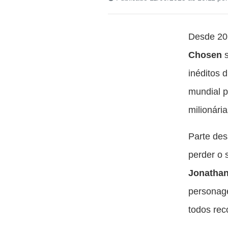
Desde 201
Chosen
s
inéditos 
mundial 
milionári
Parte de
perder o 
Jonathan
persona
todos rec