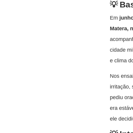
Bas
Em
junh
Matera, n
acompanh
cidade mi
e clima do
Nos ensai
irritação
pediu ora
era estáv
ele decid