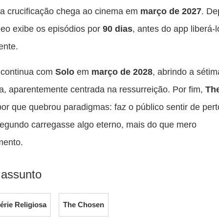
da crucificação chega ao cinema em
março de 2027
. De
eo exibe os episódios por
90 dias
, antes do app liberá-l
ente.
a continua com
Solo
em
março de 2028
, abrindo a sétim
, aparentemente centrada na ressurreição. Por fim,
Th
por que quebrou paradigmas: faz o público sentir de per
egundo carregasse algo eterno, mais do que mero
mento.
 assunto
érie Religiosa
The Chosen