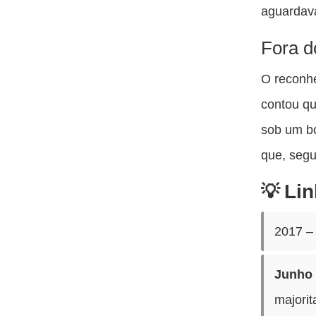
aguardava
Fora d
O reconh
contou qu
sob um bo
que, segu
Lin
2017 – 
Junho 
majorit