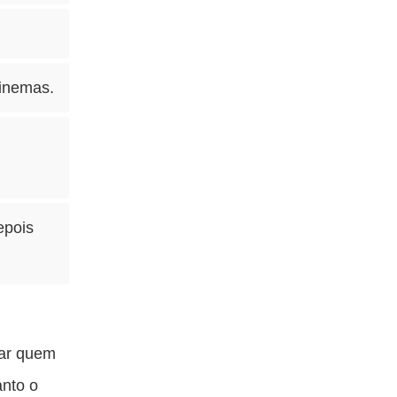
cinemas.
epois
?
car quem
anto o