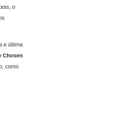
pois, o
os
a e última
e Chosen
to, como