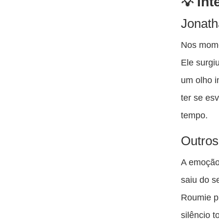
Int
Jonath
Nos mome
Ele surgi
um olho i
ter se es
tempo.
Outros
A emoção
saiu do s
Roumie p
silêncio 