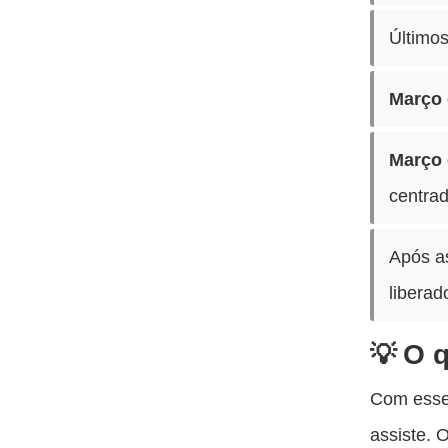
Último
Março 
Março 
centrad
Após as
liberad
O q
Com esse 
assiste. 