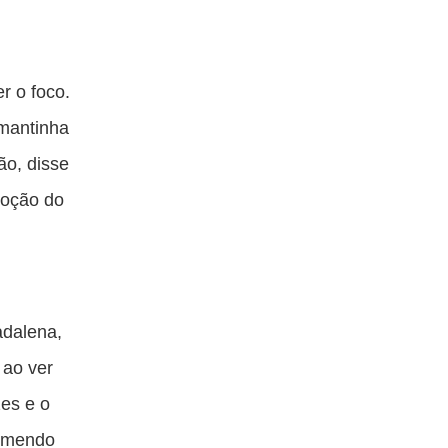
r o foco.
 mantinha
ão, disse
noção do
adalena,
ao ver
es e o
emendo