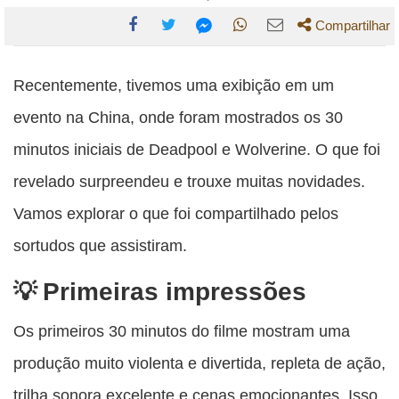
Compartilhar
Compartilhe
Compartilhe
Compartilhe
Compartilhe
Compartilhe
esta
esta
esta
esta
Recentemente, tivemos uma exibição em um
esta
publicação
publicação
publicação
publicação
publicação
evento na China, onde foram mostrados os 30
com
com
com
com
com
minutos iniciais de Deadpool e Wolverine. O que foi
Facebook
Twitter
WhatsApp
Email
Messenger
revelado surpreendeu e trouxe muitas novidades.
Vamos explorar o que foi compartilhado pelos
sortudos que assistiram.
Primeiras impressões
Os primeiros 30 minutos do filme mostram uma
produção muito violenta e divertida, repleta de ação,
trilha sonora excelente e cenas emocionantes. Isso