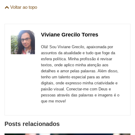
Compartilhe
Compartilhe
Compartilhe
Compartilhe
Compartilhe
Compartilhe
são
Voltar ao topo
esta
esta
esta
esta
esta
esta
para
publicação
publicação
publicação
publicação
publicação
publicação
links
com
com
com
com
com
com
de
Viviane Grecilo Torres
Email
Facebook
Twitter
WhatsApp
LinkedIn
Messenger
sites
Olá! Sou Viviane Grecilo, apaixonada por
externos
assuntos da atualidade e tudo que foge da
esfera política. Minha profissão é revisar
de
textos, onde aplico minha atenção aos
redes
detalhes e amor pelas palavras. Além disso,
tenho um talento especial para as artes
sociais
digitais, onde expresso minha criatividade e
paixão visual. Conectar-me com Deus e
pessoas através das palavras e imagens é o
que me move!
Posts relacionados