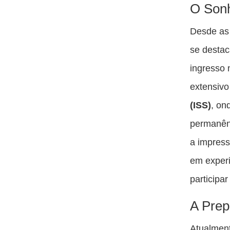
O Sonh
Desde as 
se destac
ingresso 
extensivo
(ISS)
, on
permanênc
a impress
em experi
participa
A Prep
Atualment