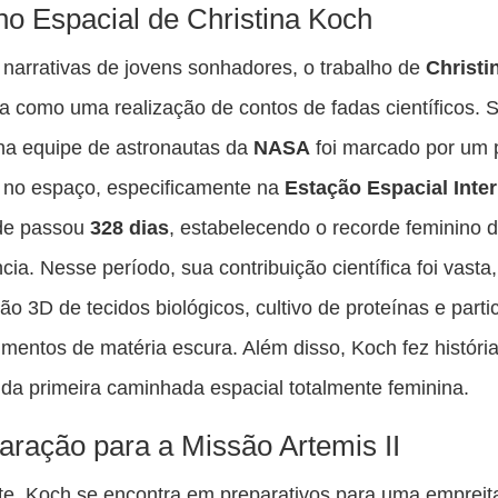
es
o Espacial de Christina Koch
pu
narrativas de jovens sonhadores, o trabalho de
Christi
c
a como uma realização de contos de fadas científicos. 
F
na equipe de astronautas da
NASA
foi marcado por um 
 no espaço, especificamente na
Estação Espacial Inte
de passou
328 dias
, estabelecendo o recorde feminino 
ia. Nesse período, sua contribuição científica foi vasta,
ão 3D de tecidos biológicos, cultivo de proteínas e parti
mentos de matéria escura. Além disso, Koch fez históri
r da primeira caminhada espacial totalmente feminina.
aração para a Missão Artemis II
e, Koch se encontra em preparativos para uma empreit