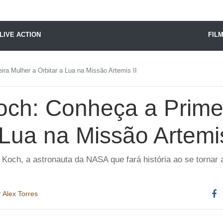
X24 Notícias
LIVE ACTION
FIL
ira Mulher a Orbitar a Lua na Missão Artemis II
Koch: Conheça a Prime
 Lua na Missão Artemis
Koch, a astronauta da NASA que fará história ao se tornar a
r
Alex Torres
Co