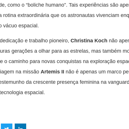
de, como o “boliche humano”. Tais experiências são ap
a rotina extraordinária que os astronautas vivenciam en
o vácuo espacial.
edicação e trabalho pioneiro,
Christina Koch
não ape
uturas gerações a olhar para as estrelas, mas também m
e o caminho para novas conquistas na exploração espac
viagem na missão
Artemis II
não é apenas um marco pe
estemunho da crescente presença feminina na vanguar
 tecnologia espacial.