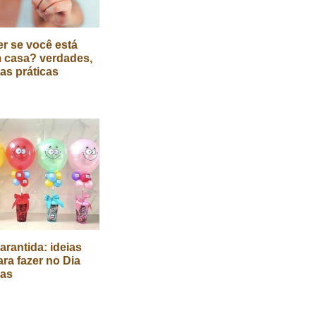
r se você está
 casa? verdades,
cas práticas
arantida: ideias
ara fazer no Dia
ças