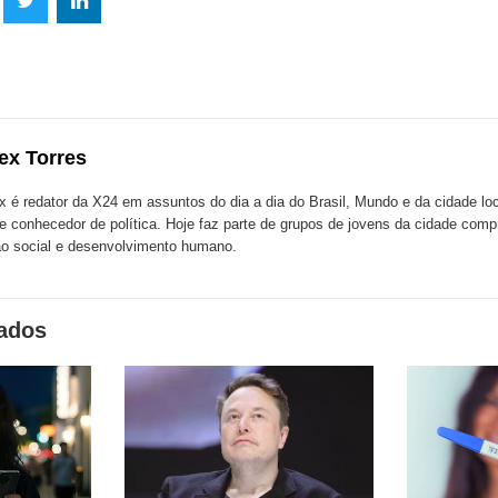
lhe
Compartilhe
Compartilhe
mpartilhe
esta
esta
ta
ão
publicação
publicação
blicação
com
com
m
ex Torres
k
Twitter
LinkedIn
ssenger
x é redator da X24 em assuntos do dia a dia do Brasil, Mundo e da cidade l
te conhecedor de política. Hoje faz parte de grupos de jovens da cidade com
o social e desenvolvimento humano.
nados