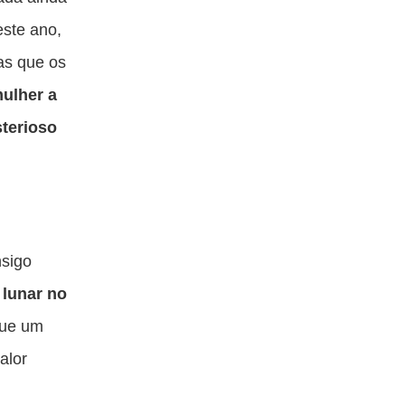
este ano,
as que os
mulher a
sterioso
nsigo
 lunar no
que um
alor