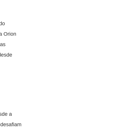
 do
a Orion
ras
desde
sde a
e desafiam