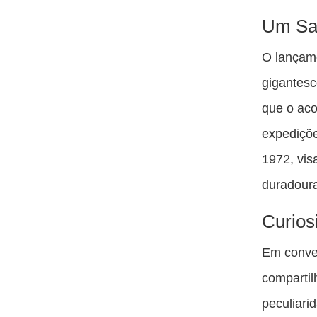
Um Sal
O lançam
gigantes
que o aco
expediçõe
1972, vi
duradoura
Curios
Em conve
compartil
peculiari