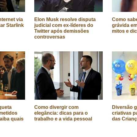
ternet via
Elon Musk resolve disputa
Como sabe
iar Starlink
judicial com ex-líderes do
grávida em
Twitter após demissões
mitos e di
controversas
queta
Como divergir com
Diversão g
metidos
elegância: dicas para o
criativas p
aiba quais
trabalho e a vida pessoal
das Crian