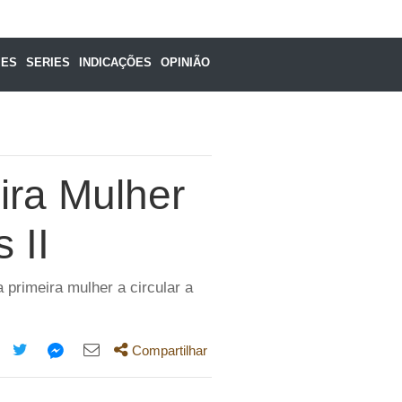
MES
SERIES
INDICAÇÕES
OPINIÃO
ira Mulher
 II
 primeira mulher a circular a
Compartilhar
mpartilhe
Compartilhe
Compartilhe
Compartilhe