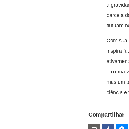
a gravida
parcela d
flutuam n
Com sua d
inspira f
ativament
próxima 
mas um t
ciência e
Compartilhar
Estes