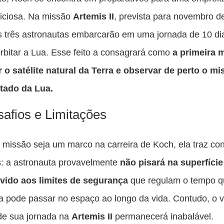
iciosa. Na missão
Artemis II
, prevista para novembro d
s três astronautas embarcarão em uma jornada de 10 di
orbitar a Lua. Esse feito a consagrará como
a primeira 
 o satélite natural da Terra e observar de perto o mi
stado da Lua.
afios e Limitações
missão seja um marco na carreira de Koch, ela traz co
s: a astronauta provavelmente
não pisará na superfície
evido aos limites de segurança
que regulam o tempo 
a pode passar no espaço ao longo da vida. Contudo, o v
 de sua jornada na
Artemis II
permanecerá inabalável.