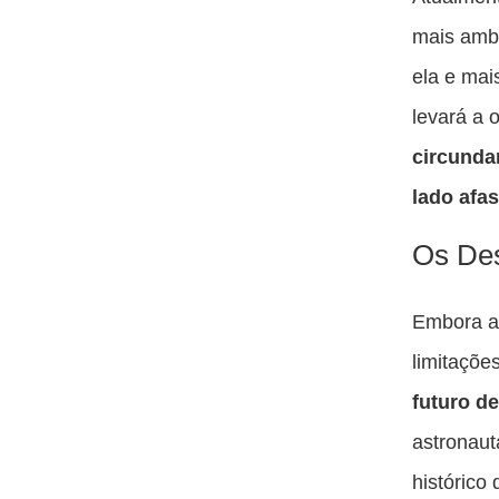
mais amb
ela e mai
levará a 
circundar
lado afa
Os Des
Embora a 
limitaçõe
futuro d
astronaut
histórico