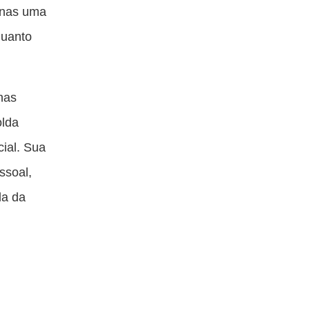
enas uma
quanto
nas
olda
ial. Sua
ssoal,
da da