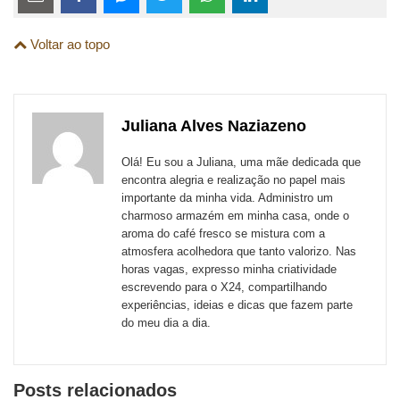
links
Compartilhe
Compartilhe
Compartilhe
Compartilhe
Compartilhe
Compartilhe
são
Voltar ao topo
esta
esta
esta
esta
esta
esta
para
publicação
publicação
publicação
publicação
publicação
publicação
links
com
com
com
com
com
com
de
Juliana Alves Naziazeno
Email
Facebook
Twitter
WhatsApp
LinkedIn
Messenger
sites
Olá! Eu sou a Juliana, uma mãe dedicada que
externos
encontra alegria e realização no papel mais
importante da minha vida. Administro um
de
charmoso armazém em minha casa, onde o
redes
aroma do café fresco se mistura com a
atmosfera acolhedora que tanto valorizo. Nas
sociais
horas vagas, expresso minha criatividade
escrevendo para o X24, compartilhando
experiências, ideias e dicas que fazem parte
do meu dia a dia.
Posts relacionados