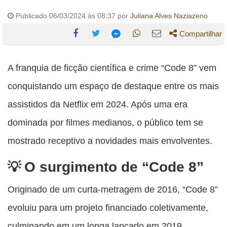
Publicado 06/03/2024 às 08:37 por
Juliana Alves Naziazeno
Compartilhar
Compartilhe
Compartilhe
Compartilhe
Compartilhe
Compartilhe
esta
esta
esta
esta
A franquia de ficção científica e crime “Code 8” vem
esta
publicação
publicação
publicação
publicação
publicação
conquistando um espaço de destaque entre os mais
com
com
com
com
com
assistidos da Netflix em 2024. Após uma era
Facebook
Twitter
WhatsApp
Email
Messenger
dominada por filmes medianos, o público tem se
mostrado receptivo a novidades mais envolventes.
O surgimento de “Code 8”
Originado de um curta-metragem de 2016, “Code 8”
evoluiu para um projeto financiado coletivamente,
culminando em um longa lançado em 2019.