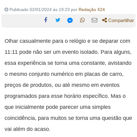
Publicado 02/01/2024 às 19:23 por
Redação X24
Compartilhar
Compartilhe
Compartilhe
Compartilhe
Compartilhe
Compartilhe
esta
esta
esta
esta
Olhar casualmente para o relógio e se deparar com
esta
publicação
publicação
publicação
publicação
publicação
11:11 pode não ser um evento isolado. Para alguns,
com
com
com
com
com
essa experiência se torna uma constante, avistando
Facebook
Twitter
WhatsApp
Email
Messenger
o mesmo conjunto numérico em placas de carro,
preços de produtos, ou até mesmo em eventos
programados para esse horário específico. Mas o
que inicialmente pode parecer uma simples
coincidência, para muitos se torna uma questão que
vai além do acaso.