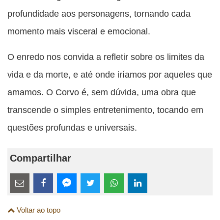
profundidade aos personagens, tornando cada
momento mais visceral e emocional.
O enredo nos convida a refletir sobre os limites da
vida e da morte, e até onde iríamos por aqueles que
amamos. O Corvo é, sem dúvida, uma obra que
transcende o simples entretenimento, tocando em
questões profundas e universais.
Compartilhar
Estes
links
Compartilhe
Compartilhe
Compartilhe
Compartilhe
Compartilhe
Compartilhe
são
Voltar ao topo
esta
esta
esta
esta
esta
esta