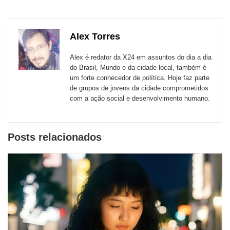
para
publicação
publicação
publicação
publicação
publicação
publicação
links
com
com
com
com
com
com
de
Alex Torres
Email
Facebook
Twitter
WhatsApp
LinkedIn
Messenger
sites
Alex é redator da X24 em assuntos do dia a dia
externos
do Brasil, Mundo e da cidade local, também é
um forte conhecedor de política. Hoje faz parte
de
de grupos de jovens da cidade comprometidos
redes
com a ação social e desenvolvimento humano.
sociais
Posts relacionados