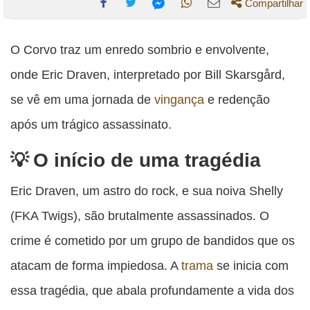
Compartilhar
Compartilhe
Compartilhe
Compartilhe
Compartilhe
Compartilhe
esta
esta
esta
esta
O Corvo traz um enredo sombrio e envolvente,
esta
publicação
publicação
publicação
publicação
publicação
onde Eric Draven, interpretado por Bill Skarsgård,
com
com
com
com
com
se vê em uma jornada de
vingança
e redenção
Facebook
Twitter
WhatsApp
Email
Messenger
após um trágico assassinato.
O início de uma tragédia
Eric Draven, um astro do rock, e sua noiva Shelly
(FKA Twigs), são brutalmente assassinados. O
crime é cometido por um grupo de bandidos que os
atacam de forma impiedosa. A
trama
se inicia com
essa tragédia, que abala profundamente a vida dos