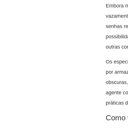
Embora m
vazamento
senhas re
possibili
outras co
Os espec
por armaz
obscuras
agente co
práticas 
Como v