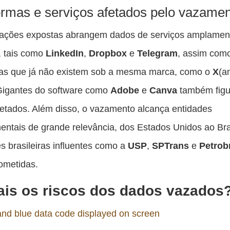
ormas e serviços afetados pelo vazame
mações expostas abrangem dados de serviços amplamen
s, tais como
LinkedIn
,
Dropbox
e
Telegram
, assim com
mas que já não existem sob a mesma marca, como o
X
(a
 Gigantes do software como
Adobe
e
Canva
também fig
afetados. Além disso, o vazamento alcança entidades
ntais de grande relevância, dos Estados Unidos ao Bra
ões brasileiras influentes como a
USP
,
SPTrans
e
Petrob
ometidas.
is os riscos dos dados vazados