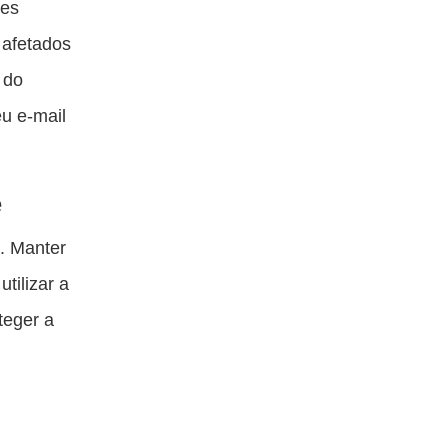
ões
 afetados
 do
u e-mail
e
s. Manter
 utilizar a
teger a