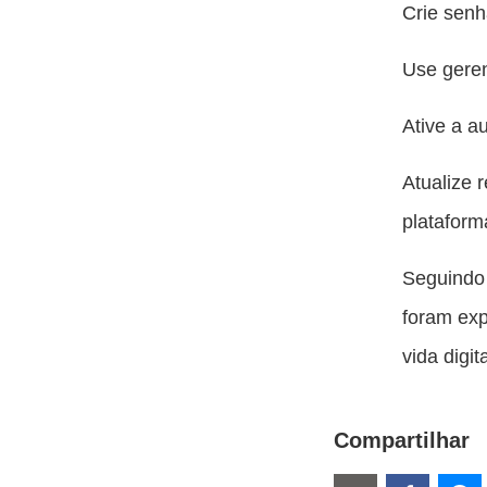
Crie sen
Use geren
Ative a a
Atualize 
plataform
Seguindo 
foram ex
vida digi
Compartilhar