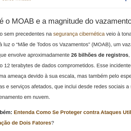
Co
es
é o MOAB e a magnitude do vazament
pu
o sem precedentes na
segurança cibernética
veio à ton
c
 à luz o “Mãe de Todos os Vazamentos” (MOAB), um va
F
 que envolve aproximadamente
26 bilhões de registros
,
do 12 terabytes de dados comprometidos. Esse incidente
ma ameaça devido à sua escala, mas também pelo espe
as e serviços afetados, que inclui desde redes sociais a
enamento em nuvem.
mbém:
Entenda Como Se Proteger contra Ataques Uti
ação de Dois Fatores
?