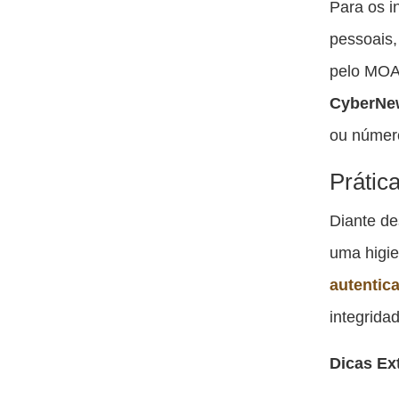
Para os i
pessoais,
pelo MOAB
CyberNe
ou número
Prátic
Diante de
uma higie
autentic
integrida
Dicas Ex