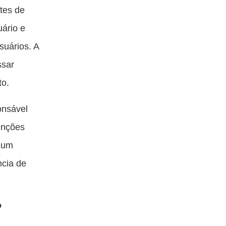
tes de
ário e
suários. A
ssar
to.
onsável
enções
 um
ncia de
?