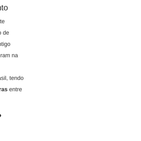
nto
te
o de
ntigo
uram na
sil, tendo
ras
entre
?