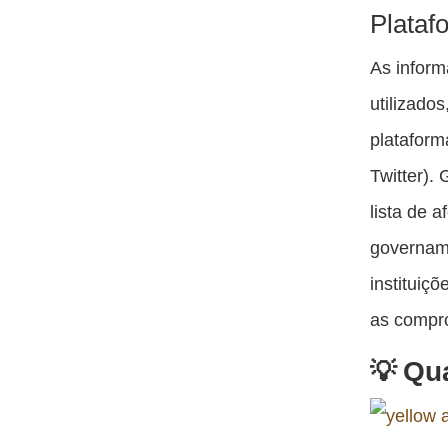
Plataf
As infor
utilizado
platafor
Twitter).
lista de 
govername
instituiç
as compr
Qua