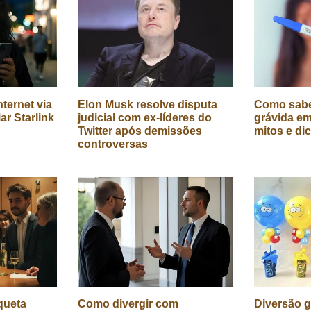
ternet via
Elon Musk resolve disputa
Como sabe
iar Starlink
judicial com ex-líderes do
grávida em
Twitter após demissões
mitos e di
controversas
queta
Como divergir com
Diversão g