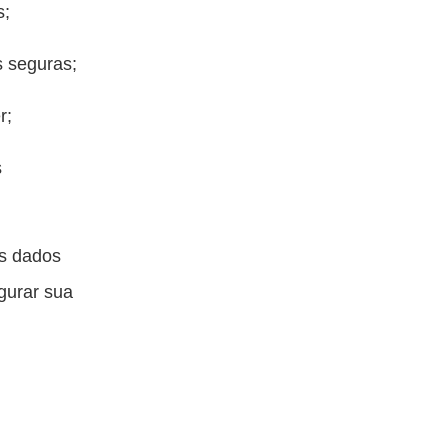
s;
s seguras;
r;
s
us dados
gurar sua