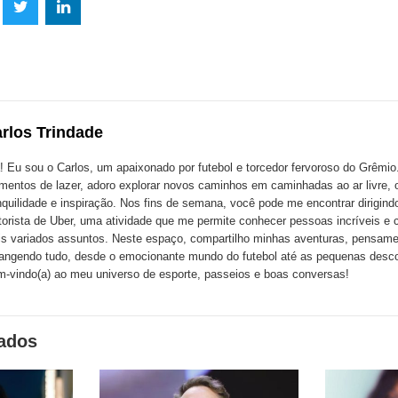
lhe
Compartilhe
Compartilhe
mpartilhe
esta
esta
ta
ão
publicação
publicação
blicação
com
com
m
rlos Trindade
k
Twitter
LinkedIn
ssenger
! Eu sou o Carlos, um apaixonado por futebol e torcedor fervoroso do Grêmi
entos de lazer, adoro explorar novos caminhos em caminhadas ao ar livre, 
nquilidade e inspiração. Nos fins de semana, você pode me encontrar dirigin
orista de Uber, uma atividade que me permite conhecer pessoas incríveis e 
s variados assuntos. Neste espaço, compartilho minhas aventuras, pensame
angendo tudo, desde o emocionante mundo do futebol até as pequenas descob
-vindo(a) ao meu universo de esporte, passeios e boas conversas!
nados