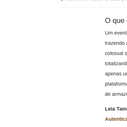
O que 
Um event
trazendo
colossal
totalizan
apenas u
plataform
de armaz
Leia Ta
Autentic