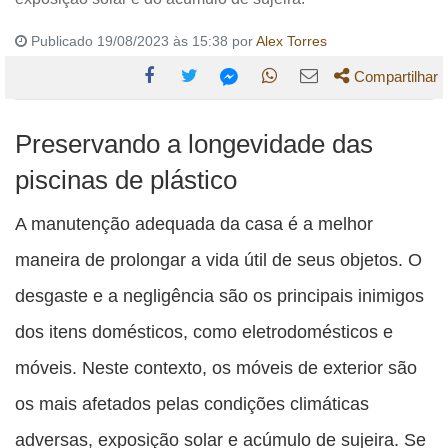
Publicado 19/08/2023 às 15:38 por
Alex Torres
Compartilhar
Compartilhe
Compartilhe
Compartilhe
Compartilhe
Compartilhe
Preservando a longevidade das
esta
esta
esta
esta
esta
publicação
publicação
publicação
publicação
publicação
piscinas de plástico
com
com
com
com
com
A manutenção adequada da casa é a melhor
Facebook
Twitter
WhatsApp
Email
Messenger
maneira de prolongar a vida útil de seus objetos. O
desgaste e a negligência são os principais inimigos
dos itens domésticos, como eletrodomésticos e
móveis. Neste contexto, os móveis de exterior são
os mais afetados pelas condições climáticas
adversas, exposição solar e acúmulo de sujeira. Se