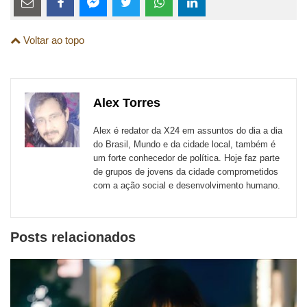
links
Compartilhe
Compartilhe
Compartilhe
Compartilhe
Compartilhe
Compartilhe
são
Voltar ao topo
esta
esta
esta
esta
esta
esta
para
publicação
publicação
publicação
publicação
publicação
publicação
links
com
com
com
com
com
com
de
Alex Torres
Email
Facebook
Twitter
WhatsApp
LinkedIn
Messenger
sites
Alex é redator da X24 em assuntos do dia a dia
externos
do Brasil, Mundo e da cidade local, também é
um forte conhecedor de política. Hoje faz parte
de
de grupos de jovens da cidade comprometidos
redes
com a ação social e desenvolvimento humano.
sociais
Posts relacionados