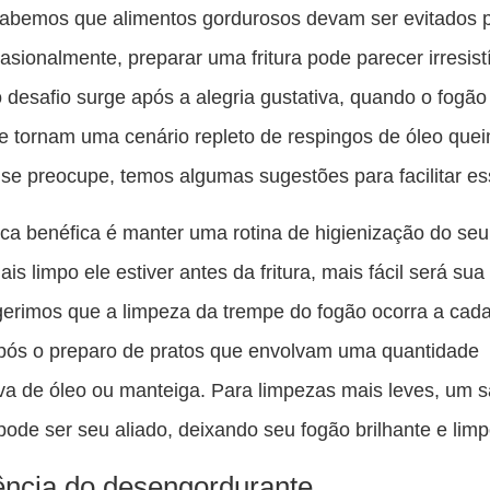
es
abemos que alimentos gordurosos devam ser evitados 
pu
asionalmente, preparar uma fritura pode parecer irresist
c
o desafio surge após a alegria gustativa, quando o fogão
F
e tornam uma cenário repleto de respingos de óleo que
se preocupe, temos algumas sugestões para facilitar ess
ca benéfica é manter uma rotina de higienização do seu
is limpo ele estiver antes da fritura, mais fácil será sua
erimos que a limpeza da trempe do fogão ocorra a cada
pós o preparo de pratos que envolvam uma quantidade
tiva de óleo ou manteiga. Para limpezas mais leves, um
ode ser seu aliado, deixando seu fogão brilhante e limp
iência do desengordurante