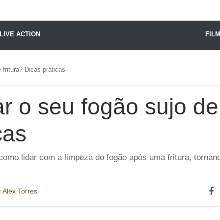
X24 Notícias
LIVE ACTION
FIL
fritura? Dicas práticas
 o seu fogão sujo de 
cas
 como lidar com a limpeza do fogão após uma fritura, torna
r
Alex Torres
Co