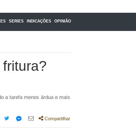
MES
SERIES
INDICAÇÕES
OPINIÃO
fritura?
ndo a tarefa menos árdua e mais
Compartilhar
mpartilhe
Compartilhe
Compartilhe
Compartilhe