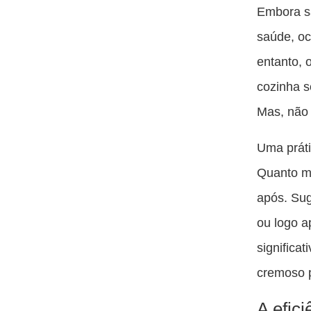
Embora s
saúde, oc
entanto, 
cozinha s
Mas, não 
Uma práti
Quanto ma
após. Sug
ou logo a
significa
cremoso p
A efic