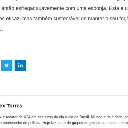
e então esfregar suavemente com uma esponja. Esta é 
s eficaz, mas também sustentável de manter o seu fog
e.
lhe
Compartilhe
Compartilhe
mpartilhe
esta
esta
ta
ão
publicação
publicação
blicação
com
com
m
ex Torres
k
Twitter
LinkedIn
ssenger
x é redator da X24 em assuntos do dia a dia do Brasil, Mundo e da cidade l
te conhecedor de política. Hoje faz parte de grupos de jovens da cidade com