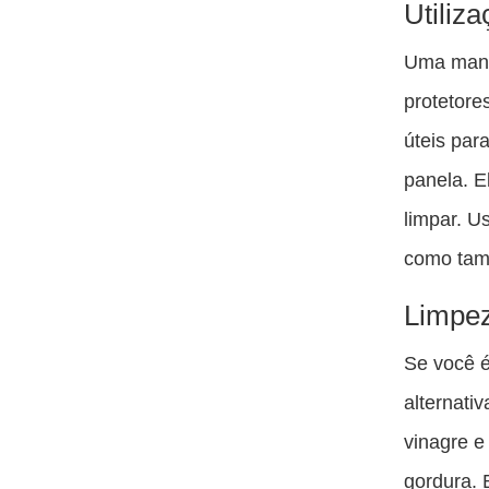
Utiliz
Uma manei
protetore
úteis par
panela. E
limpar. U
como tamb
Limpez
Se você 
alternati
vinagre e
gordura. 