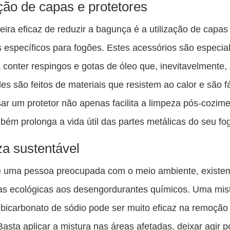
ação de capas e protetores
ra eficaz de reduzir a bagunça é a utilização de capas
s específicos para fogões. Estes acessórios são especi
a conter respingos e gotas de óleo que, inevitavelmente,
les são feitos de materiais que resistem ao calor e são f
sar um protetor não apenas facilita a limpeza pós-cozime
ém prolonga a vida útil das partes metálicas do seu fo
a sustentável
é uma pessoa preocupada com o meio ambiente, existe
vas ecológicas aos desengordurantes químicos. Uma mis
 bicarbonato de sódio pode ser muito eficaz na remoção
Basta aplicar a mistura nas áreas afetadas, deixar agir p