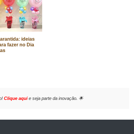
arantida: ideias
ara fazer no Dia
ças
o!
Clique aqui
e seja parte da inovação. 🌟