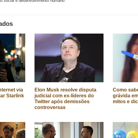
o social e desenvolvimento humano.
nados
ternet via
Elon Musk resolve disputa
Como sabe
iar Starlink
judicial com ex-líderes do
grávida em
Twitter após demissões
mitos e di
controversas