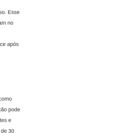
so. Esse
ram no
ece após
 como
ção pode
tes e
 de 30