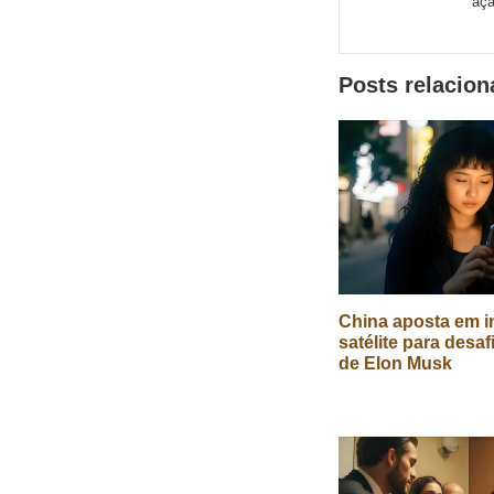
açã
de
redes
Posts relacio
sociais
China aposta em in
satélite para desaf
de Elon Musk