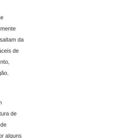
 e
almente
 saltam da
áceis de
nto,
gão.
m
tura de
 de
or alguns