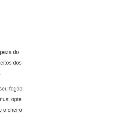
mpeza do
eitos dos
.
 seu fogão
nus: opte
 o cheiro