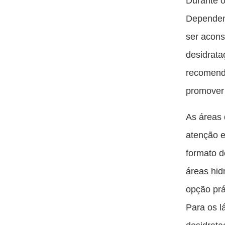
Durante o
Dependend
ser acons
desidrata
recomendá
promover 
As áreas 
atenção e
formato d
áreas hid
opção prá
Para os l