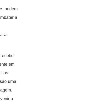
tes podem
ombater a
para
 receber
mente em
essas
s são uma
viagem.
venir a