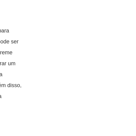
para
pode ser
 creme
erar um
a
ém disso,
a