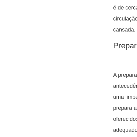
é de cerc
circulaçã
cansada, 
Prepar
A prepar
antecedên
uma limpe
prepara a
oferecido
adequados