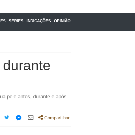
MES
SERIES
INDICAÇÕES
OPINIÃO
 durante
ua pele antes, durante e após
Compartilhar
mpartilhe
Compartilhe
Compartilhe
Compartilhe