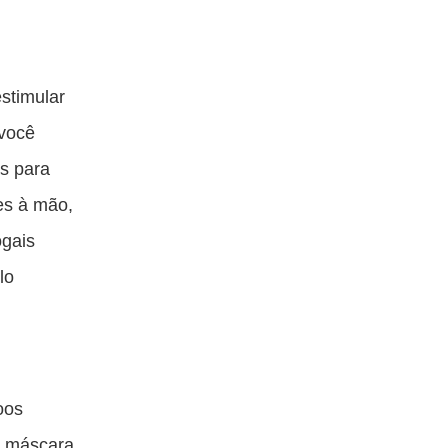
estimular
 você
s para
tes à mão,
ogais
lo
oos
a máscara