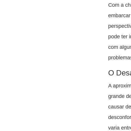
Com a che
embarcar
perspecti
pode ter 
com algum
problema
O Desa
A aproxim
grande de
causar de
desconfor
varia en