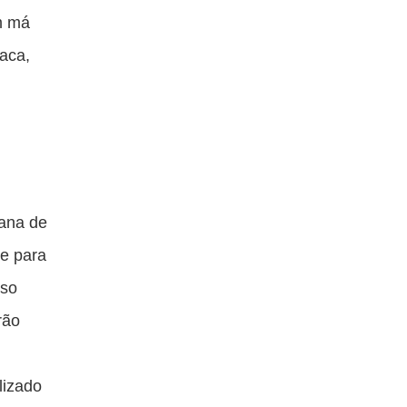
m má
paca,
ana de
le para
sso
rão
lizado