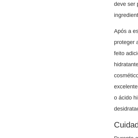
deve ser 
ingredient
Após a es
proteger 
feito adi
hidratant
cosmétic
excelente
o ácido h
desidrata
Cuidad