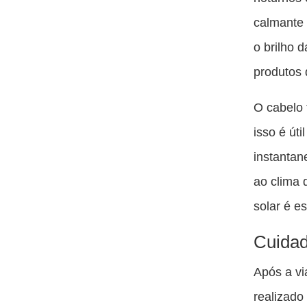
calmante 
o brilho 
produtos 
O cabelo 
isso é úti
instantan
ao clima 
solar é es
Cuidad
Após a vi
realizado