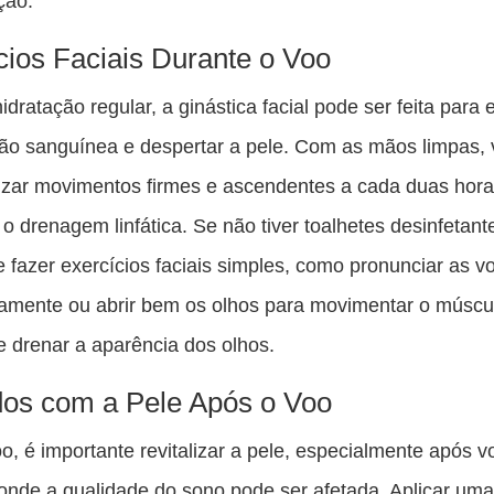
ção.
cios Faciais Durante o Voo
idratação regular, a ginástica facial pode ser feita para 
ção sanguínea e despertar a pele. Com as mãos limpas,
izar movimentos firmes e ascendentes a cada duas hora
o drenagem linfática. Se não tiver toalhetes desinfetan
 fazer exercícios faciais simples, como pronunciar as v
amente ou abrir bem os olhos para movimentar o múscu
 e drenar a aparência dos olhos.
os com a Pele Após o Voo
o, é importante revitalizar a pele, especialmente após v
onde a qualidade do sono pode ser afetada. Aplicar um