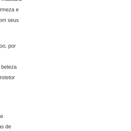
firmeza e
com seus
oo, por
 beleza
rotetor
da
as de