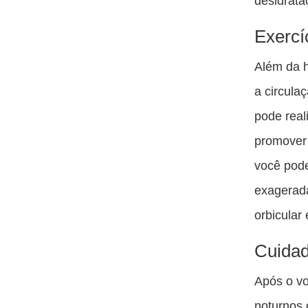
desidrata
Exercí
Além da h
a circula
pode real
promover 
você pode
exagerad
orbicular
Cuidad
Após o vo
noturnos 