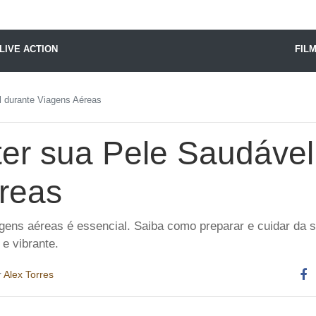
X24 Notícias
LIVE ACTION
FIL
 durante Viagens Aéreas
r sua Pele Saudável
reas
agens aéreas é essencial. Saiba como preparar e cuidar da s
e vibrante.
r
Alex Torres
Co