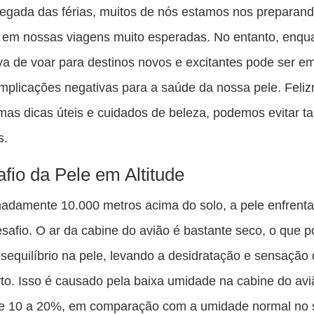
es
gada das férias, muitos de nós estamos nos preparand
pu
 em nossas viagens muito esperadas. No entanto, enqu
c
va de voar para destinos novos e excitantes pode ser e
F
implicações negativas para a saúde da nossa pele. Feli
as dicas úteis e cuidados de beleza, podemos evitar ta
s.
fio da Pele em Altitude
adamente 10.000 metros acima do solo, a pele enfrent
safio. O ar da cabine do avião é bastante seco, o que 
sequilíbrio na pele, levando a desidratação e sensação
to. Isso é causado pela baixa umidade na cabine do avi
tre 10 a 20%, em comparação com a umidade normal no 