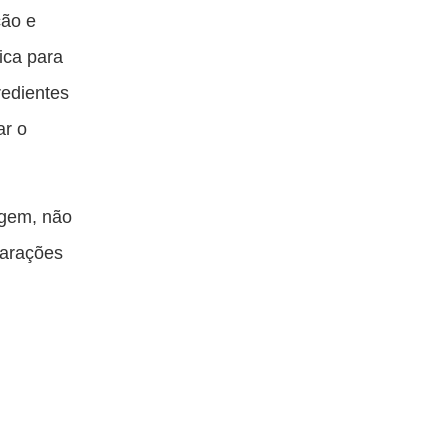
ção e
ica para
redientes
ar o
agem, não
parações