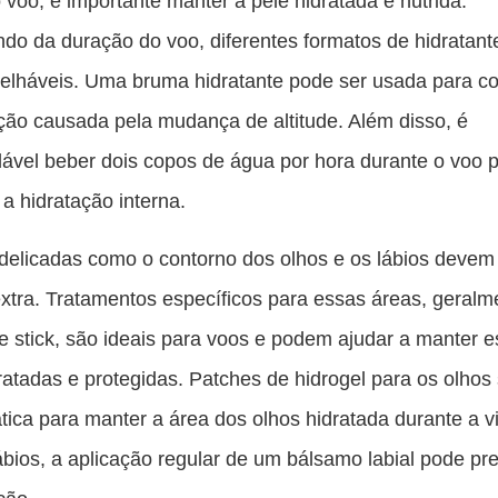
 voo, é importante manter a pele hidratada e nutrida.
o da duração do voo, diferentes formatos de hidratan
elháveis. Uma bruma hidratante pode ser usada para c
ção causada pela mudança de altitude. Além disso, é
vel beber dois copos de água por hora durante o voo 
a hidratação interna.
delicadas como o contorno dos olhos e os lábios devem
xtra. Tratamentos específicos para essas áreas, geral
e stick, são ideais para voos e podem ajudar a manter 
ratadas e protegidas. Patches de hidrogel para os olho
tica para manter a área dos olhos hidratada durante a 
ábios, a aplicação regular de um bálsamo labial pode pre