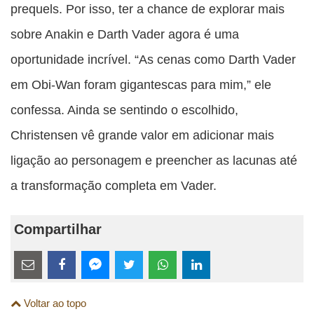
prequels. Por isso, ter a chance de explorar mais
sobre Anakin e Darth Vader agora é uma
oportunidade incrível. “As cenas como Darth Vader
em Obi-Wan foram gigantescas para mim,” ele
confessa. Ainda se sentindo o escolhido,
Christensen vê grande valor em adicionar mais
ligação ao personagem e preencher as lacunas até
a transformação completa em Vader.
Compartilhar
Estes
links
Compartilhe
Compartilhe
Compartilhe
Compartilhe
Compartilhe
Compartilhe
são
Voltar ao topo
esta
esta
esta
esta
esta
esta