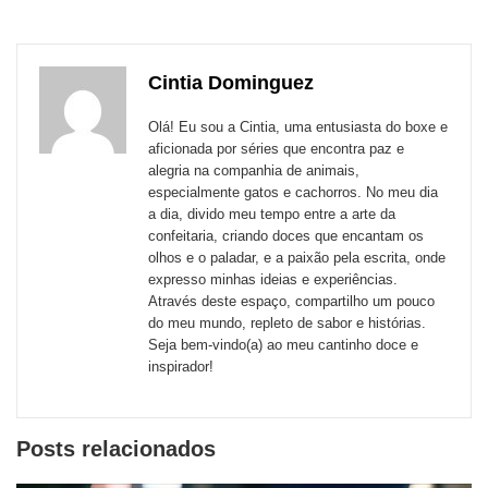
para
publicação
publicação
publicação
publicação
publicação
publicação
links
com
com
com
com
com
com
de
Cintia Dominguez
Email
Facebook
Twitter
WhatsApp
LinkedIn
Messenger
sites
Olá! Eu sou a Cintia, uma entusiasta do boxe e
externos
aficionada por séries que encontra paz e
alegria na companhia de animais,
de
especialmente gatos e cachorros. No meu dia
redes
a dia, divido meu tempo entre a arte da
confeitaria, criando doces que encantam os
sociais
olhos e o paladar, e a paixão pela escrita, onde
expresso minhas ideias e experiências.
Através deste espaço, compartilho um pouco
do meu mundo, repleto de sabor e histórias.
Seja bem-vindo(a) ao meu cantinho doce e
inspirador!
Posts relacionados