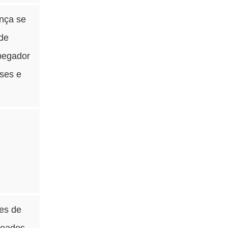
nça se
 de
pegador
ases e
a
tes de
seados