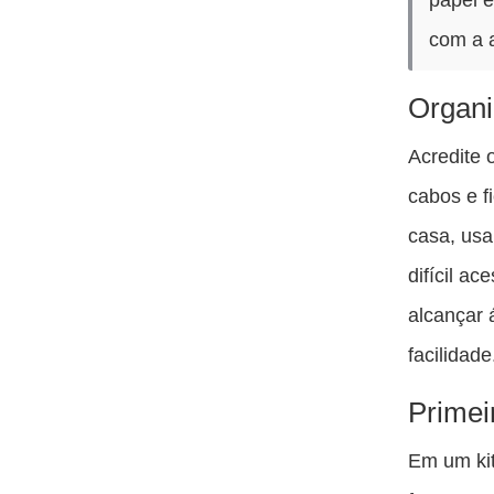
com a 
Organi
Acredite 
cabos e f
casa, usa
difícil a
alcançar
facilidade
Primei
Em um kit