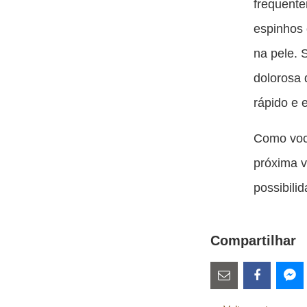
frequente
espinhos 
na pele.
dolorosa 
rápido e e
Como você
próxima v
possibili
Compartilhar
Estes
links
Compartilhe
Comparti
Co