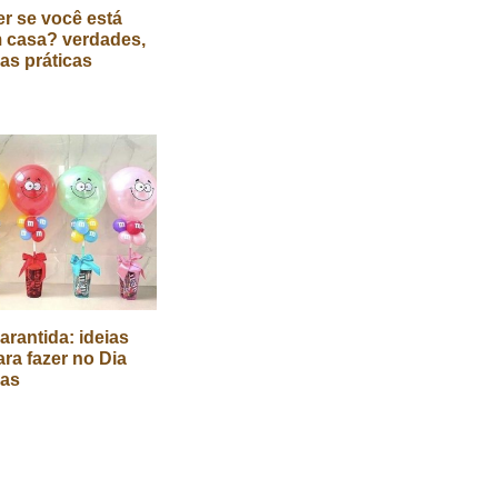
r se você está
 casa? verdades,
cas práticas
arantida: ideias
ara fazer no Dia
ças