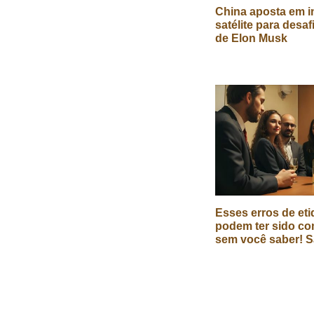
China aposta em in
satélite para desaf
de Elon Musk
Esses erros de eti
podem ter sido co
sem você saber! S