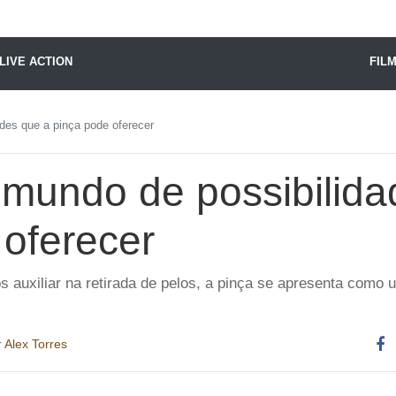
X24 Notícias
LIVE ACTION
FIL
des que a pinça pode oferecer
mundo de possibilida
 oferecer
 auxiliar na retirada de pelos, a pinça se apresenta como u
r
Alex Torres
Co