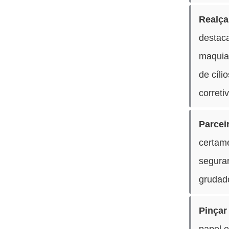
Realça
destac
maquia
de cíli
correti
Parcei
certame
segurar
grudad
Pinçar
papel 