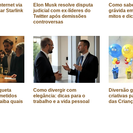
ternet via
Elon Musk resolve disputa
Como sabe
iar Starlink
judicial com ex-líderes do
grávida em
Twitter após demissões
mitos e di
controversas
queta
Como divergir com
Diversão g
metidos
elegância: dicas para o
criativas p
aiba quais
trabalho e a vida pessoal
das Crian