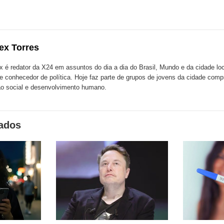
esta
esta
ta
ão
publicação
publicação
blicação
com
com
m
ex Torres
k
Twitter
LinkedIn
ssenger
x é redator da X24 em assuntos do dia a dia do Brasil, Mundo e da cidade l
te conhecedor de política. Hoje faz parte de grupos de jovens da cidade com
o social e desenvolvimento humano.
nados