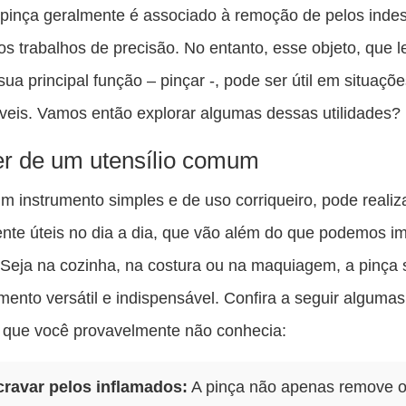
es
pinça geralmente é associado à remoção de pelos inde
pu
s trabalhos de precisão. No entanto, esse objeto, que l
c
ua principal função – pinçar -, pode ser útil em situaçõ
F
veis. Vamos então explorar algumas dessas utilidades?
r de um utensílio comum
um instrumento simples e de uso corriqueiro, pode realiza
ente úteis no dia a dia, que vão além do que podemos i
. Seja na cozinha, na costura ou na maquiagem, a pinça
mento versátil e indispensável. Confira a seguir algumas
s que você provavelmente não conhecia:
ravar pelos inflamados:
A pinça não apenas remove 