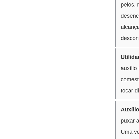
pelos,
desenc
alcanç
desconf
Utilid
auxílio
comest
tocar 
Auxíli
puxar a
Uma ve