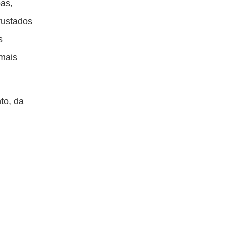
pas,
rustados
s
 mais
to, da