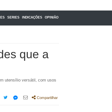
MES
SERIES
INDICAÇÕES
OPINIÃO
des que a
m utensílio versátil, com usos
Compartilhar
mpartilhe
Compartilhe
Compartilhe
Compartilhe