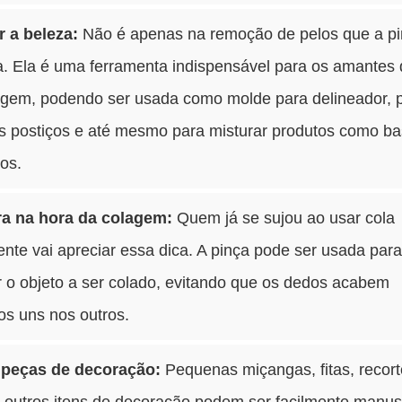
r a beleza:
Não é apenas na remoção de pelos que a pi
a. Ela é uma ferramenta indispensável para os amantes
gem, podendo ser usada como molde para delineador, 
os postiços e até mesmo para misturar produtos como b
vos.
ra na hora da colagem:
Quem já se sujou ao usar cola
nte vai apreciar essa dica. A pinça pode ser usada par
 o objeto a ser colado, evitando que os dedos acabem
os uns nos outros.
 peças de decoração:
Pequenas miçangas, fitas, recor
e outros itens de decoração podem ser facilmente manu