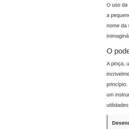
O uso da 
a pequeno
nome da s
inimaginá
O pode
A pinça, 
incrivelm
princípio
um instru
utilidade
Desenc