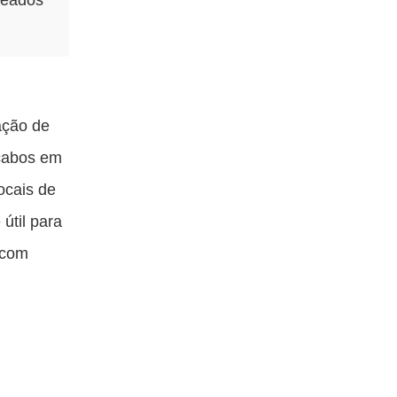
ação de
 cabos em
ocais de
útil para
 com