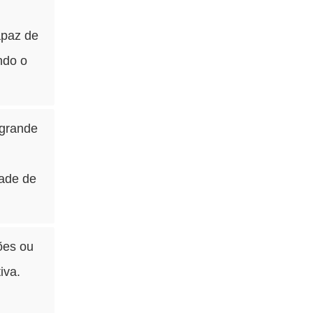
apaz de
ndo o
 grande
ade de
ões ou
iva.