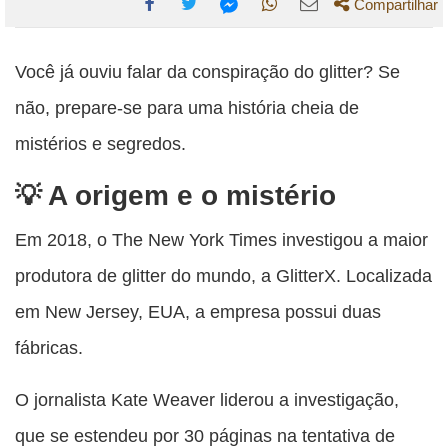
Compartilhar
Compartilhe
Compartilhe
Compartilhe
Compartilhe
Compartilhe
esta
esta
esta
esta
Você já ouviu falar da conspiração do glitter? Se
esta
publicação
publicação
publicação
publicação
publicação
não, prepare-se para uma história cheia de
com
com
com
com
com
mistérios e segredos.
Facebook
Twitter
WhatsApp
Email
Messenger
A origem e o mistério
Em 2018, o The New York Times investigou a maior
produtora de glitter do mundo, a GlitterX. Localizada
em New Jersey, EUA, a empresa possui duas
fábricas.
O jornalista Kate Weaver liderou a investigação,
que se estendeu por 30 páginas na tentativa de