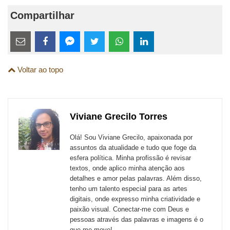
Compartilhar
Estes
links
Compartilhe
Compartilhe
Compartilhe
Compartilhe
Compartilhe
Compartilhe
são
Voltar ao topo
esta
esta
esta
esta
esta
esta
para
publicação
publicação
publicação
publicação
publicação
publicação
links
com
com
com
com
com
com
de
Viviane Grecilo Torres
Email
Facebook
Twitter
WhatsApp
LinkedIn
Messenger
sites
Olá! Sou Viviane Grecilo, apaixonada por
externos
assuntos da atualidade e tudo que foge da
esfera política. Minha profissão é revisar
de
textos, onde aplico minha atenção aos
redes
detalhes e amor pelas palavras. Além disso,
tenho um talento especial para as artes
sociais
digitais, onde expresso minha criatividade e
paixão visual. Conectar-me com Deus e
pessoas através das palavras e imagens é o
que me move!