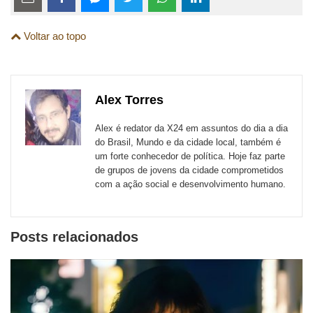
links
Compartilhe
Compartilhe
Compartilhe
Compartilhe
Compartilhe
Compartilhe
são
Voltar ao topo
esta
esta
esta
esta
esta
esta
para
publicação
publicação
publicação
publicação
publicação
publicação
links
com
com
com
com
com
com
de
Alex Torres
Email
Facebook
Twitter
WhatsApp
LinkedIn
Messenger
sites
Alex é redator da X24 em assuntos do dia a dia
externos
do Brasil, Mundo e da cidade local, também é
um forte conhecedor de política. Hoje faz parte
de
de grupos de jovens da cidade comprometidos
redes
com a ação social e desenvolvimento humano.
sociais
Posts relacionados