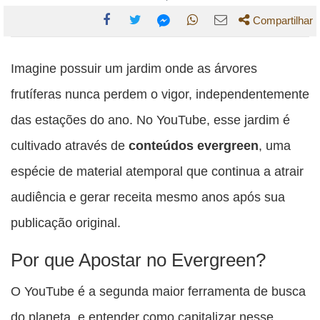
Compartilhar
Compartilhe
Compartilhe
Compartilhe
Compartilhe
Compartilhe
esta
esta
esta
esta
Imagine possuir um jardim onde as árvores
esta
publicação
publicação
publicação
publicação
publicação
frutíferas nunca perdem o vigor, independentemente
com
com
com
com
com
das estações do ano. No YouTube, esse jardim é
Facebook
Twitter
WhatsApp
Email
Messenger
cultivado através de
conteúdos evergreen
, uma
espécie de material atemporal que continua a atrair
audiência e gerar receita mesmo anos após sua
publicação original.
Por que Apostar no Evergreen?
O YouTube é a segunda maior ferramenta de busca
do planeta, e entender como capitalizar nesse