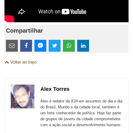
Compartilhar
Estes
links
Compartilhe
Compartilhe
Compartilhe
Compartilhe
Compartilhe
Compartilhe
são
Voltar ao topo
esta
esta
esta
esta
esta
esta
para
publicação
publicação
publicação
publicação
publicação
publicação
links
com
com
com
com
com
com
de
Alex Torres
Email
Facebook
Twitter
WhatsApp
LinkedIn
Messenger
sites
Alex é redator da X24 em assuntos do dia a dia
externos
do Brasil, Mundo e da cidade local, também é
um forte conhecedor de política. Hoje faz parte
de
de grupos de jovens da cidade comprometidos
redes
com a ação social e desenvolvimento humano.