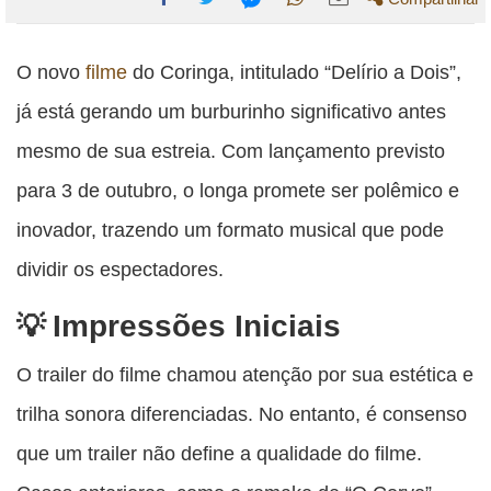
Compartilhe
Compartilhe
Compartilhe
Compartilhe
Compartilhe
esta
esta
esta
esta
O novo
filme
do Coringa, intitulado “Delírio a Dois”,
esta
publicação
publicação
publicação
publicação
publicação
já está gerando um burburinho significativo antes
com
com
com
com
com
mesmo de sua estreia. Com lançamento previsto
Facebook
Twitter
WhatsApp
Email
Messenger
para 3 de outubro, o longa promete ser polêmico e
inovador, trazendo um formato musical que pode
dividir os espectadores.
Impressões Iniciais
O trailer do filme chamou atenção por sua estética e
trilha sonora diferenciadas. No entanto, é consenso
que um trailer não define a qualidade do filme.