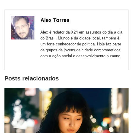
para
publicação
publicação
publicação
publicação
publicação
publicação
links
com
com
com
com
com
com
de
Alex Torres
Email
Facebook
Twitter
WhatsApp
LinkedIn
Messenger
sites
Alex é redator da X24 em assuntos do dia a dia
externos
do Brasil, Mundo e da cidade local, também é
um forte conhecedor de política. Hoje faz parte
de
de grupos de jovens da cidade comprometidos
redes
com a ação social e desenvolvimento humano.
sociais
Posts relacionados