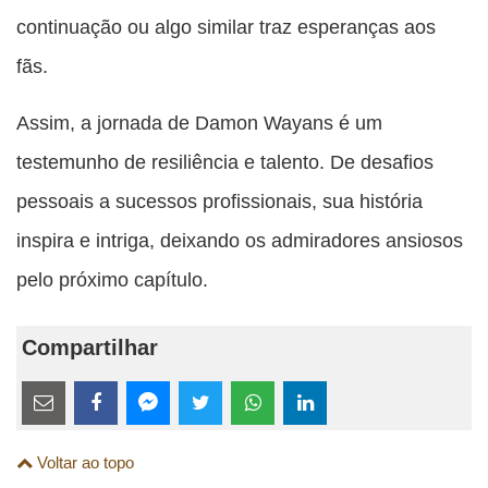
continuação ou algo similar traz esperanças aos
fãs.
Assim, a jornada de Damon Wayans é um
testemunho de resiliência e talento. De desafios
pessoais a sucessos profissionais, sua história
inspira e intriga, deixando os admiradores ansiosos
pelo próximo capítulo.
Compartilhar
Estes
links
Compartilhe
Compartilhe
Compartilhe
Compartilhe
Compartilhe
Compartilhe
são
Voltar ao topo
esta
esta
esta
esta
esta
esta