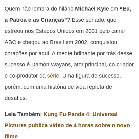
esta
esta
esta
esta
Quem não lembra do hilário
Michael Kyle
em
“Eu,
esta
publicação
publicação
publicação
publicação
publicação
a Patroa e as Crianças”
? Esse seriado, que
com
com
com
com
com
estreou nos Estados Unidos em 2001 pelo canal
Facebook
Twitter
WhatsApp
Email
Messenger
ABC e chegou ao Brasil em 2002, conquistou
corações por aqui. A mente brilhante por trás desse
sucesso é Damon Wayans, ator principal, co-criador
e co-produtor da
série
. Uma figura de sucesso,
porém, com uma história de vida repleta de
desafios.
Leia Também:
Kung Fu Panda 4: Universal
Pictures publica vídeo de 4 horas sobre o novo
filme