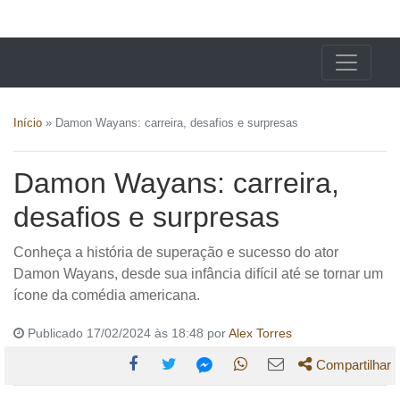
X24 Notícias
Início
»
Damon Wayans: carreira, desafios e surpresas
Damon Wayans: carreira,
desafios e surpresas
Conheça a história de superação e sucesso do ator
Damon Wayans, desde sua infância difícil até se tornar um
ícone da comédia americana.
Publicado 17/02/2024 às 18:48 por
Alex Torres
Compartilhar
Compartilhe
Compartilhe
Compartilhe
Compartilhe
Compartilhe