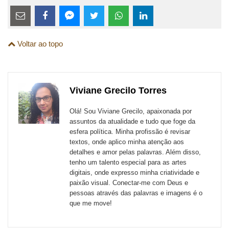
Estes
links
Compartilhe
Compartilhe
Compartilhe
Compartilhe
Compartilhe
Compartilhe
são
Voltar ao topo
esta
esta
esta
esta
esta
esta
para
publicação
publicação
publicação
publicação
publicação
publicação
links
com
com
com
com
com
com
de
Viviane Grecilo Torres
Email
Facebook
Twitter
WhatsApp
LinkedIn
Messenger
sites
Olá! Sou Viviane Grecilo, apaixonada por
externos
assuntos da atualidade e tudo que foge da
esfera política. Minha profissão é revisar
de
textos, onde aplico minha atenção aos
redes
detalhes e amor pelas palavras. Além disso,
tenho um talento especial para as artes
sociais
digitais, onde expresso minha criatividade e
paixão visual. Conectar-me com Deus e
pessoas através das palavras e imagens é o
que me move!