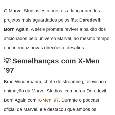
Compartilhe
Compartilhe
Compartilhe
Compartilhe
Compartilhe
esta
esta
esta
esta
O Marvel Studios está prestes a lançar um dos
esta
publicação
publicação
publicação
publicação
publicação
projetos mais aguardados pelos fãs:
Daredevil:
com
com
com
com
com
Born Again
. A série promete reviver a paixão dos
Facebook
Twitter
WhatsApp
Email
Messenger
aficionados pelo universo Marvel, ao mesmo tempo
que introduz novas direções e desafios.
Semelhanças com X-Men
’97
Brad Winderbaum, chefe de streaming, televisão e
animação da Marvel Studios, comparou Daredevil:
Born Again com
X-Men ’97
. Durante o podcast
oficial da Marvel, ele destacou que ambos os