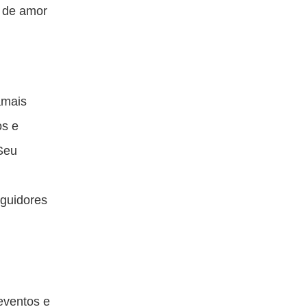
a de amor
amais
os e
 Seu
eguidores
eventos e