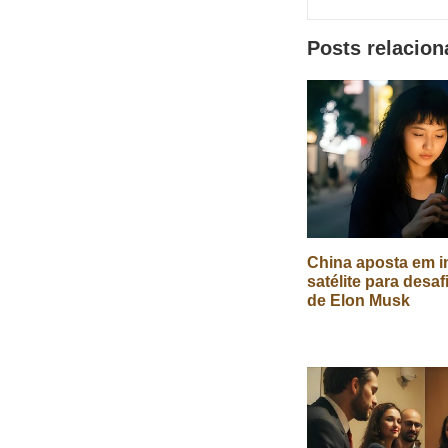
sociais
Posts relacio
China aposta em in
satélite para desaf
de Elon Musk