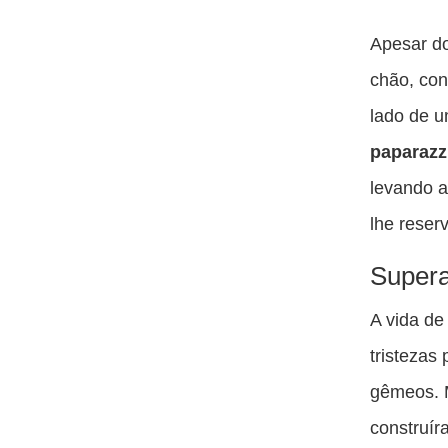
Apesar d
chão, con
lado de 
paparazz
levando a
lhe reser
Supera
A vida de
tristezas
gêmeos. M
construír