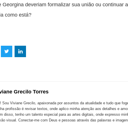
 Georgina deveriam formalizar sua união ou continuar a
ia como está?
lhe
Compartilhe
Compartilhe
mpartilhe
esta
esta
ta
ão
publicação
publicação
blicação
com
com
m
viane Grecilo Torres
k
Twitter
LinkedIn
ssenger
! Sou Viviane Grecilo, apaixonada por assuntos da atualidade e tudo que foge 
ha profissão é revisar textos, onde aplico minha atenção aos detalhes e amo
m disso, tenho um talento especial para as artes digitais, onde expresso minh
xão visual. Conectar-me com Deus e pessoas através das palavras e image