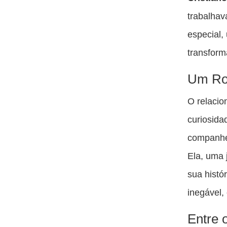
trabalhav
especial,
transform
Um Ro
O relacio
curiosida
companhei
Ela, uma 
sua histó
inegável, 
Entre 