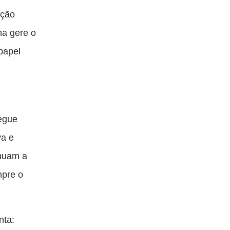
ação
na gere o
 papel
segue
va e
inuam a
mpre o
nta: