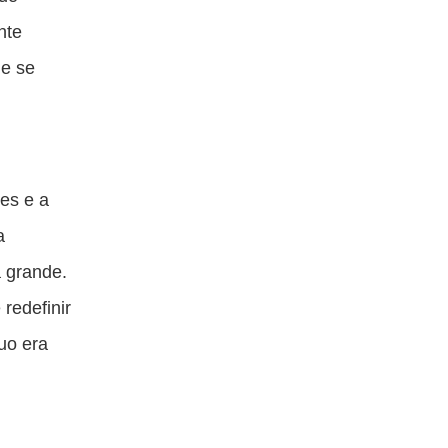
nte
ue se
tes e a
a
a grande.
redefinir
uo era