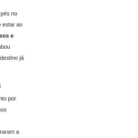
 pés no
 estar ao
sos e
abou
destino já
s
nto por
hos
braram a