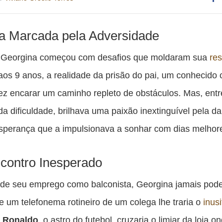
Co
es
ia Marcada pela Adversidade
pu
e Georgina começou com desafios que moldaram sua
res
c
 aos 9 anos, a realidade da prisão do pai, um conhecido
F
fez encarar um caminho repleto de obstáculos. Mas, entr
a dificuldade, brilhava uma paixão inextinguível pela d
esperança que a impulsionava a sonhar com dias melhor
ontro Inesperado
 de seu emprego como balconista, Georgina jamais pode
 um telefonema rotineiro de um colega lhe traria o
inus
o Ronaldo
, o astro do futebol, cruzaria o limiar da loja o