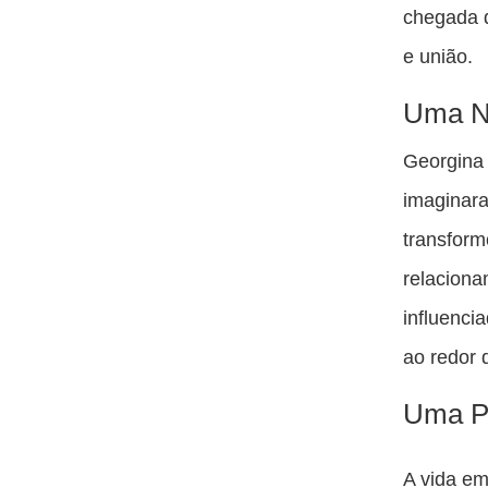
chegada d
e união.
Uma N
Georgina 
imaginara
transform
relaciona
influenci
ao redor
Uma P
A vida em