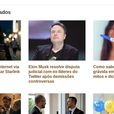
nados
ternet via
Elon Musk resolve disputa
Como sabe
iar Starlink
judicial com ex-líderes do
grávida em
Twitter após demissões
mitos e di
controversas