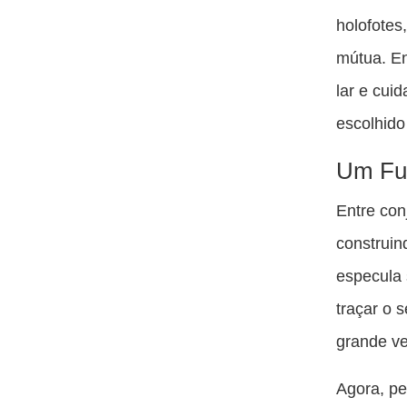
holofotes
mútua. En
lar e cui
escolhido
Um Fut
Entre con
construin
especula 
traçar o 
grande v
Agora, pe