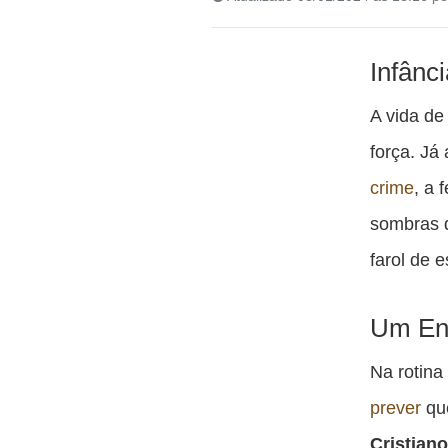
Infânc
A vida d
força. Já
crime
, a 
sombras d
farol de 
Um Enc
Na rotina
prever
que
Cristian