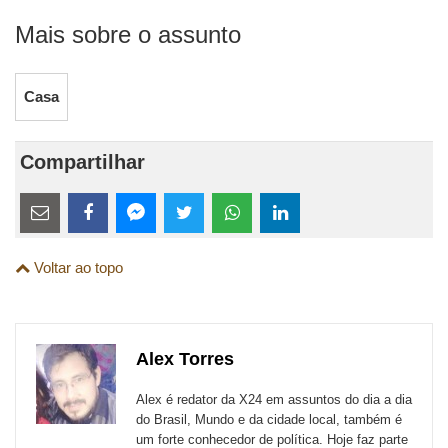
Mais sobre o assunto
Casa
Compartilhar
Estes
links
Compartilhe
Compartilhe
Compartilhe
Compartilhe
Compartilhe
Compartilhe
são
Voltar ao topo
esta
esta
esta
esta
esta
esta
para
publicação
publicação
publicação
publicação
publicação
publicação
links
com
com
com
com
com
com
de
Alex Torres
Email
Facebook
Twitter
WhatsApp
LinkedIn
Messenger
sites
Alex é redator da X24 em assuntos do dia a dia
externos
do Brasil, Mundo e da cidade local, também é
um forte conhecedor de política. Hoje faz parte
de