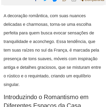
Compartilhe
Compartilhe
Compartilhe
Compartilhe
Compartilhe
esta
esta
esta
esta
A decoração romântica, com suas nuances
esta
publicação
publicação
publicação
publicação
publicação
delicadas e charmosas, torna-se uma escolha
com
com
com
com
com
perfeita para quem busca evocar sensações de
Facebook
Twitter
WhatsApp
Email
Messenger
tranquilidade e aconchego. Essa tendência, que
tem suas raízes no sul da França, é marcada pela
presença de tons suaves, móveis com inspiração
antiga e detalhes graciosos, que se misturam entre
o rústico e o requintado, criando um equilíbrio
singular.
Introduzindo o Romantismo em
Diferentes Espaços da Casa