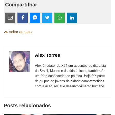
Compartilhar
Estes
links
Compartilhe
Compartilhe
Compartilhe
Compartilhe
Compartilhe
Compartilhe
são
Voltar ao topo
esta
esta
esta
esta
esta
esta
para
publicação
publicação
publicação
publicação
publicação
publicação
links
com
com
com
com
com
com
de
Alex Torres
Email
Facebook
Twitter
WhatsApp
LinkedIn
Messenger
sites
Alex é redator da X24 em assuntos do dia a dia
externos
do Brasil, Mundo e da cidade local, também é
um forte conhecedor de política. Hoje faz parte
de
de grupos de jovens da cidade comprometidos
redes
com a ação social e desenvolvimento humano.
sociais
Posts relacionados