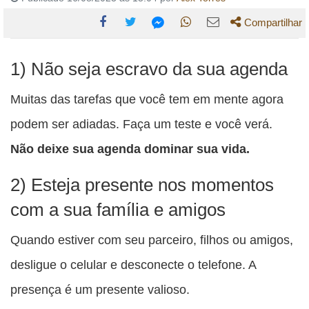
Compartilhar
Compartilhe
Compartilhe
Compartilhe
Compartilhe
Compartilhe
1) Não seja escravo da sua agenda
esta
esta
esta
esta
esta
publicação
publicação
publicação
publicação
publicação
Muitas das tarefas que você tem em mente agora
com
com
com
com
com
podem ser adiadas. Faça um teste e você verá.
Facebook
Twitter
WhatsApp
Email
Messenger
Não deixe sua agenda dominar sua vida.
2) Esteja presente nos momentos
com a sua família e amigos
Quando estiver com seu parceiro, filhos ou amigos,
desligue o celular e desconecte o telefone. A
presença é um presente valioso.