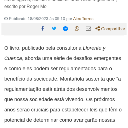
escrito por Roger Mo
Publicado 18/08/2023 às 09:10 por
Alex Torres
Compartilhar
Compartilhe
Compartilhe
Compartilhe
Compartilhe
Compartilhe
esta
esta
esta
esta
O livro, publicado pela consultoria
Llorente y
esta
publicação
publicação
publicação
publicação
publicação
Cuenca
, aborda uma série de desafios emergentes
com
com
com
com
com
e como eles podem ser regulamentados para o
Facebook
Twitter
WhatsApp
Email
Messenger
benefício da sociedade. Montañola sustenta que “a
regulamentação está atrás dos desenvolvimentos
que nossa sociedade está vivendo. Os próximos
anos serão cruciais para estabelecer leis que têm o
potencial de determinar como avançarão nossas