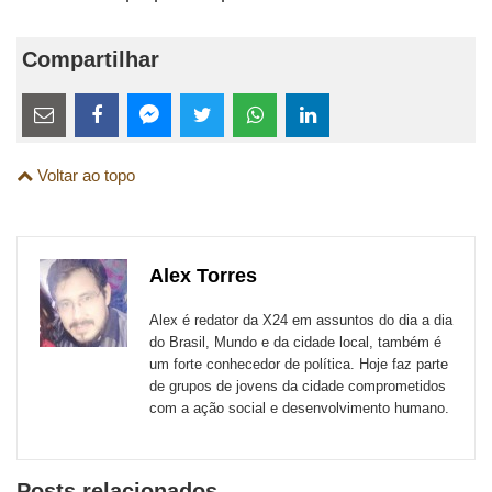
Compartilhar
Estes
links
Compartilhe
Compartilhe
Compartilhe
Compartilhe
Compartilhe
Compartilhe
são
Voltar ao topo
esta
esta
esta
esta
esta
esta
para
publicação
publicação
publicação
publicação
publicação
publicação
links
com
com
com
com
com
com
de
Alex Torres
Email
Facebook
Twitter
WhatsApp
LinkedIn
Messenger
sites
Alex é redator da X24 em assuntos do dia a dia
externos
do Brasil, Mundo e da cidade local, também é
um forte conhecedor de política. Hoje faz parte
de
de grupos de jovens da cidade comprometidos
redes
com a ação social e desenvolvimento humano.
sociais
Posts relacionados