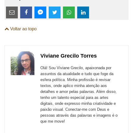
Estes
links
Compartilhe
Compartilhe
Compartilhe
Compartilhe
Compartilhe
Compartilhe
são
Voltar ao topo
esta
esta
esta
esta
esta
esta
para
publicação
publicação
publicação
publicação
publicação
publicação
links
com
com
com
com
com
com
de
Viviane Grecilo Torres
Email
Facebook
Twitter
WhatsApp
LinkedIn
Messenger
sites
Olá! Sou Viviane Grecilo, apaixonada por
externos
assuntos da atualidade e tudo que foge da
esfera política. Minha profissão é revisar
de
textos, onde aplico minha atenção aos
redes
detalhes e amor pelas palavras. Além disso,
tenho um talento especial para as artes
sociais
digitais, onde expresso minha criatividade e
paixão visual. Conectar-me com Deus e
pessoas através das palavras e imagens é o
que me move!