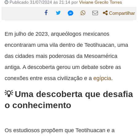
Publicado 31/07/2024 às 21:14 por
Viviane Grecilo Torres
Compartilhar
Compartilhe
Compartilhe
Compartilhe
Compartilhe
Compartilhe
esta
esta
esta
esta
Em julho de 2023, arqueólogos mexicanos
esta
publicação
publicação
publicação
publicação
publicação
encontraram uma vila dentro de Teotihuacan, uma
com
com
com
com
com
das cidades mais poderosas da Mesoamérica
Facebook
Twitter
WhatsApp
Email
Messenger
antiga. A descoberta gerou um debate sobre as
conexões entre essa civilização e a
egípcia
.
Uma descoberta que desafia
o conhecimento
Os estudiosos propõem que Teotihuacan e a