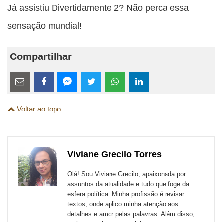
Já assistiu Divertidamente 2? Não perca essa
sensação mundial!
Compartilhar
Estes
links
Compartilhe
Compartilhe
Compartilhe
Compartilhe
Compartilhe
Compartilhe
são
Voltar ao topo
esta
esta
esta
esta
esta
esta
para
publicação
publicação
publicação
publicação
publicação
publicação
links
com
com
com
com
com
com
de
Viviane Grecilo Torres
Email
Facebook
Twitter
WhatsApp
LinkedIn
Messenger
sites
Olá! Sou Viviane Grecilo, apaixonada por
externos
assuntos da atualidade e tudo que foge da
esfera política. Minha profissão é revisar
de
textos, onde aplico minha atenção aos
redes
detalhes e amor pelas palavras. Além disso,