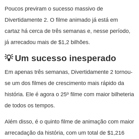
esta
esta
esta
esta
Poucos previram o sucesso massivo de
esta
publicação
publicação
publicação
publicação
publicação
Divertidamente 2. O filme animado já está em
com
com
com
com
com
cartaz há cerca de três semanas e, nesse período,
Facebook
Twitter
WhatsApp
Email
Messenger
já arrecadou mais de $1,2 bilhões.
Um sucesso inesperado
Em apenas três semanas, Divertidamente 2 tornou-
se um dos filmes de crescimento mais rápido da
história. Ele é agora o 25º filme com maior bilheteria
de todos os tempos.
Além disso, é o quinto filme de animação com maior
arrecadação da história, com um total de $1,216