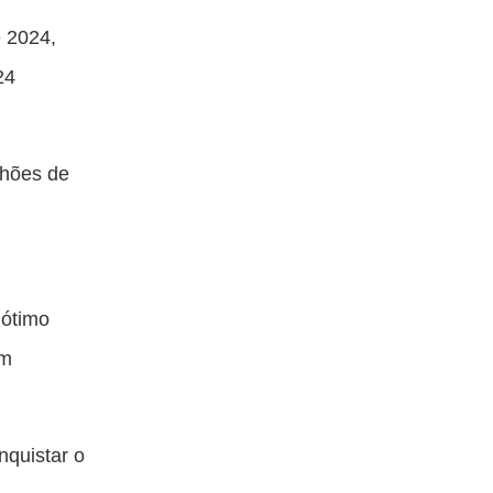
e 2024,
24
ilhões de
 ótimo
em
nquistar o