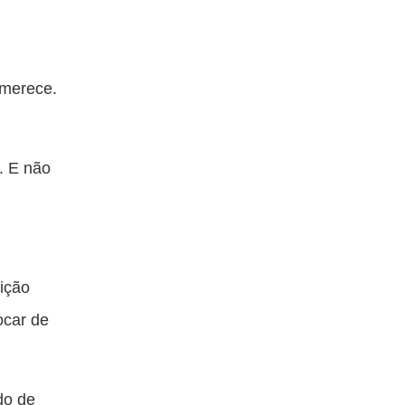
 merece.
. E não
ição
ocar de
do de