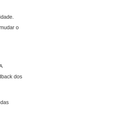
idade.
 mudar o
A
edback dos
 das