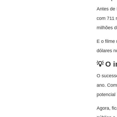
Antes de 
com 711 m
milhões d
E o filme
dólares n
O i
O sucesso
ano. Com
potencial
Agora, fi