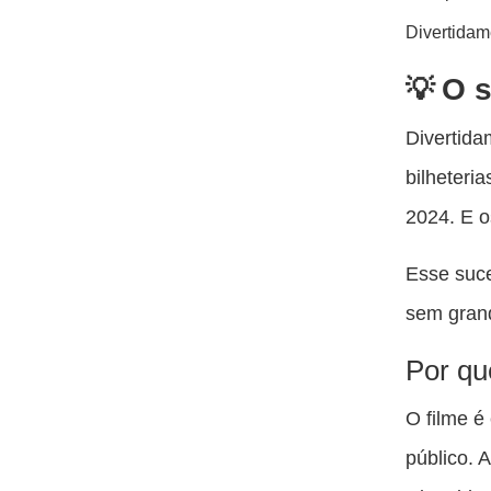
Divertidam
O s
Divertida
bilheteri
2024. E o
Esse suce
sem grand
Por qu
O filme é
público. 