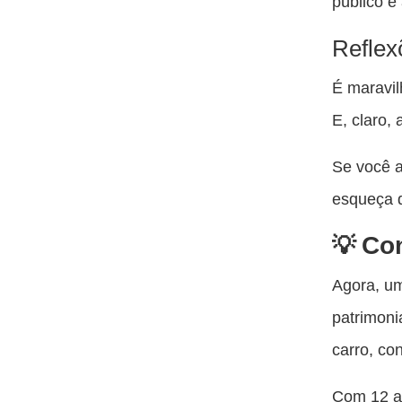
público e 
Reflex
É maravil
E, claro,
Se você a
esqueça d
Con
Agora, u
patrimoni
carro, co
Com 12 an