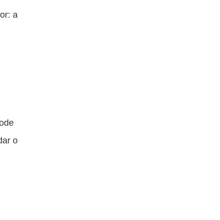
or: a
pode
dar o