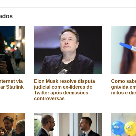
nados
ternet via
Elon Musk resolve disputa
Como sabe
iar Starlink
judicial com ex-líderes do
grávida em
Twitter após demissões
mitos e di
controversas