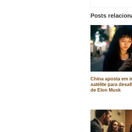
redes
sociais
Posts relacio
China aposta em in
satélite para desaf
de Elon Musk