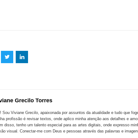
lhe
Compartilhe
Compartilhe
mpartilhe
esta
esta
ta
ão
publicação
publicação
blicação
com
com
m
viane Grecilo Torres
k
Twitter
LinkedIn
ssenger
! Sou Viviane Grecilo, apaixonada por assuntos da atualidade e tudo que foge 
ha profissão é revisar textos, onde aplico minha atenção aos detalhes e amo
m disso, tenho um talento especial para as artes digitais, onde expresso minh
xão visual. Conectar-me com Deus e pessoas através das palavras e image