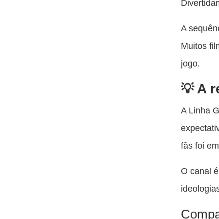
Divertida
A sequên
Muitos fi
jogo.
A r
A Linha G
expectati
fãs foi e
O canal é
ideologia
Compar