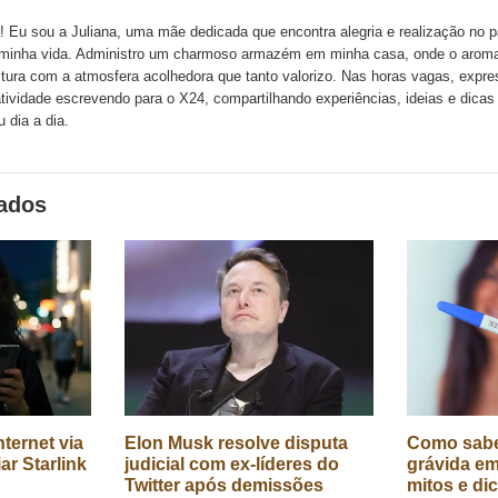
k
Twitter
LinkedIn
ssenger
! Eu sou a Juliana, uma mãe dedicada que encontra alegria e realização no p
minha vida. Administro um charmoso armazém em minha casa, onde o aroma
tura com a atmosfera acolhedora que tanto valorizo. Nas horas vagas, expr
atividade escrevendo para o X24, compartilhando experiências, ideias e dica
 dia a dia.
nados
ternet via
Elon Musk resolve disputa
Como sabe
iar Starlink
judicial com ex-líderes do
grávida em
Twitter após demissões
mitos e di