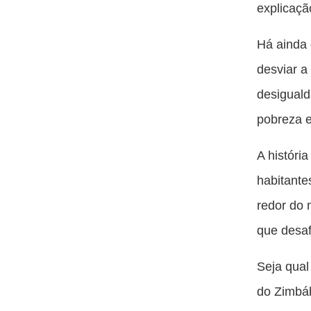
explicaçã
Há ainda
desviar a
desiguald
pobreza 
A históri
habitante
redor do
que desaf
Seja qual
do Zimbá