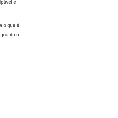
lpável e
za o que é
nquanto o