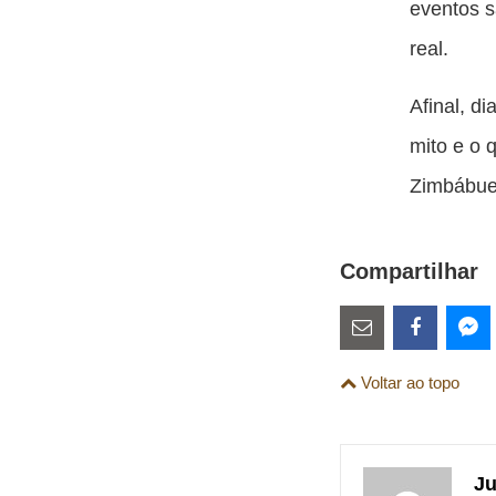
eventos s
real.
Afinal, d
mito e o 
Zimbábue 
Compartilhar
Estes
links
Compartilhe
Comparti
Co
Voltar ao topo
são
esta
esta
es
para
publicação
publicaç
pu
links
com
com
co
Ju
de