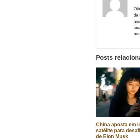
Email
Faceboo
Me
sites
Olá
da 
externos
mis
de
cri
meu
redes
sociais
Posts relacio
China aposta em in
satélite para desaf
de Elon Musk