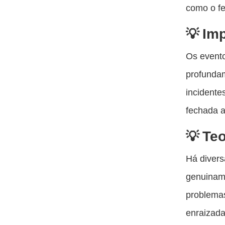
como o f
Im
Os evento
profundam
incidente
fechada a
Teo
Há diver
genuiname
problemas
enraizada