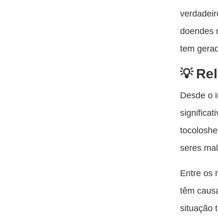
verdadeir
doendes n
tem gerad
Re
Desde o 
significat
tocoloshe
seres mal
Entre os 
têm causa
situação 