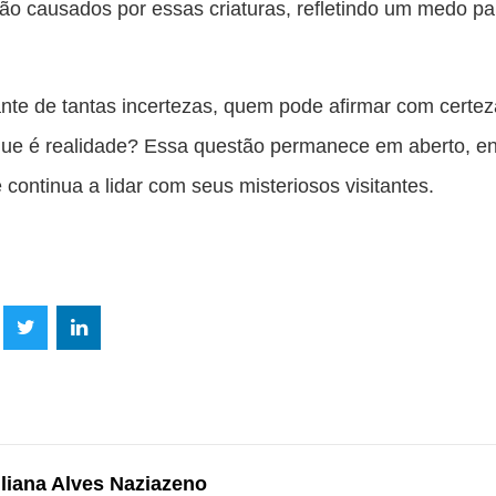
ão causados por essas criaturas, refletindo um medo pa
iante de tantas incertezas, quem pode afirmar com certe
que é realidade? Essa questão permanece em aberto, e
continua a lidar com seus misteriosos visitantes.
lhe
Compartilhe
Compartilhe
mpartilhe
esta
esta
ta
ão
publicação
publicação
blicação
com
com
m
liana Alves Naziazeno