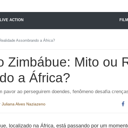
X24 Notícias
LIVE ACTION
FIL
Realidade Assombrando a África?
 Zimbábue: Mito ou 
o a África?
m pavor ao perseguirem doendes, fenômeno desafia crenças 
r
Juliana Alves Naziazeno
Co
es
e, localizado na África, está passando por um moment