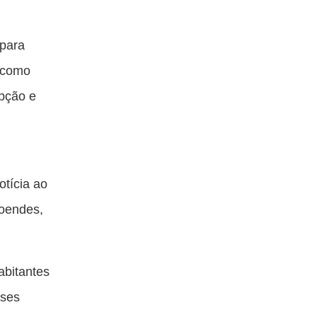
para
, como
pção e
otícia ao
doendes,
abitantes
sses