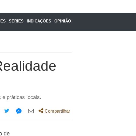
MES
SERIES
INDICAÇÕES
OPINIÃO
Realidade
e práticas locais.
Compartilhar
mpartilhe
Compartilhe
Compartilhe
Compartilhe
ta
esta
esta
esta
o de