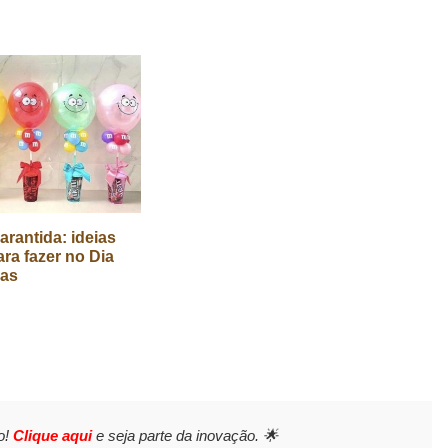
arantida: ideias
ara fazer no Dia
ças
o!
Clique aqui
e seja parte da inovação. 🌟