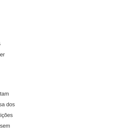
5
ser
itam
usa dos
tições
s sem