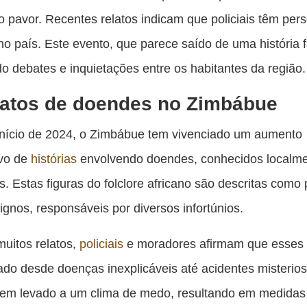
pu
o pavor. Recentes relatos indicam que policiais têm per
c
o país. Este evento, que parece saído de uma história f
F
o debates e inquietações entre os habitantes da região.
latos de doendes no Zimbábue
início de 2024, o Zimbábue tem vivenciado um aumento
ivo de
histórias
envolvendo doendes, conhecidos localm
s. Estas figuras do folclore africano são descritas com
ignos, responsáveis por diversos infortúnios.
muitos relatos,
policiais
e moradores afirmam que esses 
do desde doenças inexplicáveis até acidentes misterio
tem levado a um clima de medo, resultando em medidas