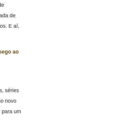
ta
esta
esta
esta
de
blicação
publicação
publicação
publicação
tada de
om
com
com
com
os. E aí,
acebook
Twitter
Email
Messenger
ssego ao
s, séries
no novo
r para um