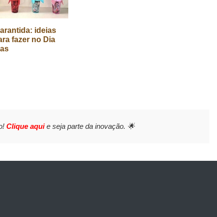
arantida: ideias
ara fazer no Dia
ças
o!
Clique aqui
e seja parte da inovação. 🌟