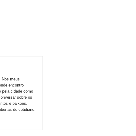
o. Nos meus
onde encontro
do pela cidade como
conversar sobre os
ntos e paixões,
ertas do cotidiano.