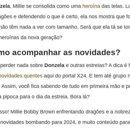
zela
, Millie se consolida como uma
heroína
das telas. L
agões e defendendo o que é certo, ela nos mostra que f
ão têm nada a ver com tamanho. Será que ela tá se to
heroínas da nova geração?
mo acompanhar as novidades?
 perder nada sobre
Donzela
e outras estreias? A dica é f
novidades quentes
aqui do portal X24. E tem até grupo 
 Assim, você fica sabendo de tudo em primeira mão e 
a pipoca para o dia da estreia. Bora lá?
isso! Millie Bobby Brown enfrentando dragões e a nobr
 novidades bombando para 2024, e muito conteúdo para 