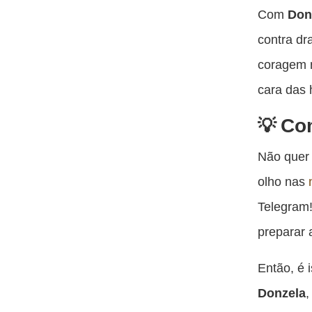
Com
Don
contra dr
coragem n
cara das 
Co
Não quer
olho nas
Telegram!
preparar 
Então, é 
Donzela
,