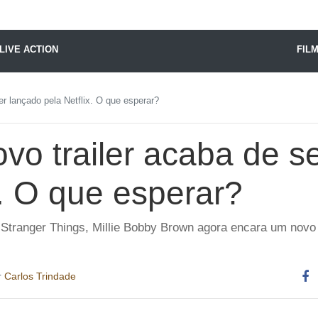
X24 Notícias
LIVE ACTION
FIL
er lançado pela Netflix. O que esperar?
vo trailer acaba de s
x. O que esperar?
tranger Things, Millie Bobby Brown agora encara um novo d
r
Carlos Trindade
Co