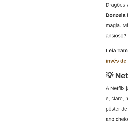
Dragões v
Donzela
t
magia. Mi
ansioso?
Leia Ta
invés de 
Net
A Netflix
e, claro,
pôster d
ano cheio