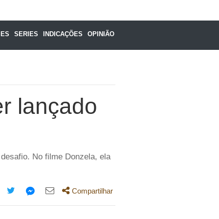
MES
SERIES
INDICAÇÕES
OPINIÃO
er lançado
esafio. No filme Donzela, ela
Compartilhar
mpartilhe
Compartilhe
Compartilhe
Compartilhe