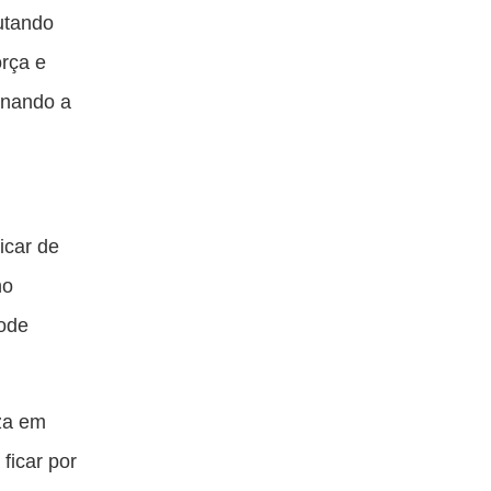
utando
orça e
rnando a
icar de
no
pode
eza em
ficar por