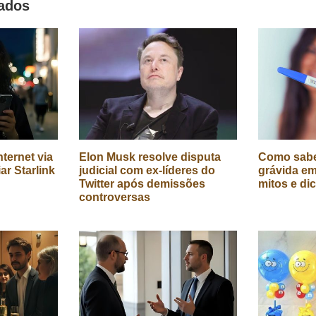
nados
ternet via
Elon Musk resolve disputa
Como sabe
iar Starlink
judicial com ex-líderes do
grávida em
Twitter após demissões
mitos e di
controversas