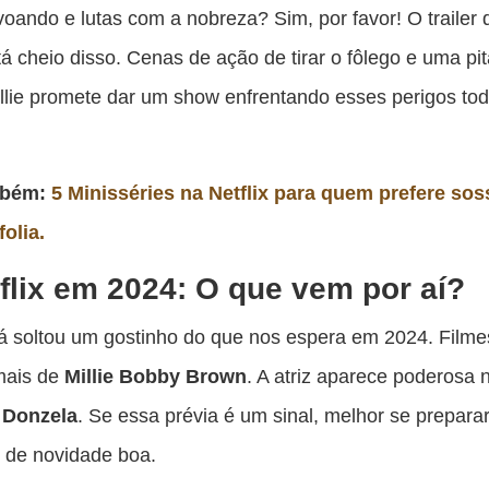
es
oando e lutas com a nobreza? Sim, por favor! O trailer 
pu
á cheio disso. Cenas de ação de tirar o fôlego e uma pi
c
llie promete dar um show enfrentando esses perigos tod
F
mbém:
5 Minisséries na Netflix para quem prefere so
folia.
flix em 2024: O que vem por aí?
 já soltou um gostinho do que nos espera em 2024. Filme
 mais de
Millie Bobby Brown
. A atriz aparece poderosa 
e
Donzela
. Se essa prévia é um sinal, melhor se prepara
 de novidade boa.