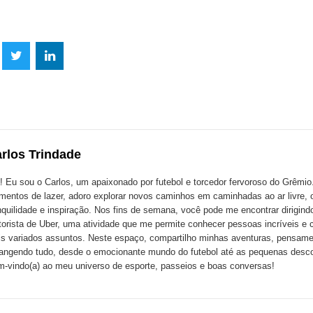
lhe
Compartilhe
Compartilhe
mpartilhe
esta
esta
ta
ão
publicação
publicação
blicação
com
com
m
rlos Trindade
k
Twitter
LinkedIn
ssenger
! Eu sou o Carlos, um apaixonado por futebol e torcedor fervoroso do Grêmi
entos de lazer, adoro explorar novos caminhos em caminhadas ao ar livre, 
nquilidade e inspiração. Nos fins de semana, você pode me encontrar dirigin
orista de Uber, uma atividade que me permite conhecer pessoas incríveis e 
s variados assuntos. Neste espaço, compartilho minhas aventuras, pensame
angendo tudo, desde o emocionante mundo do futebol até as pequenas descob
-vindo(a) ao meu universo de esporte, passeios e boas conversas!