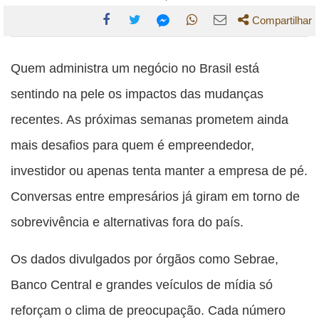
Compartilhar
Compartilhe
Compartilhe
Compartilhe
Compartilhe
Compartilhe
esta
esta
esta
esta
Quem administra um negócio no Brasil está
esta
publicação
publicação
publicação
publicação
publicação
sentindo na pele os impactos das mudanças
com
com
com
com
com
recentes. As próximas semanas prometem ainda
Facebook
Twitter
WhatsApp
Email
Messenger
mais desafios para quem é empreendedor,
investidor ou apenas tenta manter a empresa de pé.
Conversas entre empresários já giram em torno de
sobrevivência e alternativas fora do país.
Os dados divulgados por órgãos como Sebrae,
Banco Central e grandes veículos de mídia só
reforçam o clima de preocupação. Cada número