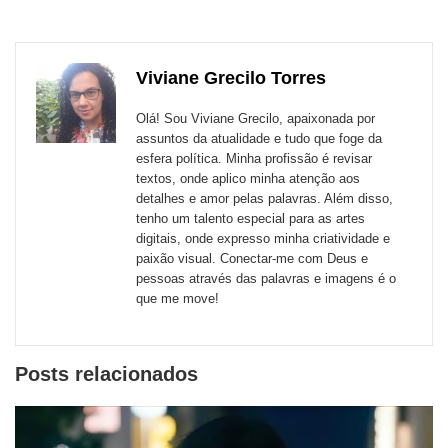
para
publicação
publicação
publicação
publicação
publicação
publicação
links
com
com
com
com
com
com
de
Viviane Grecilo Torres
Email
Facebook
Twitter
WhatsApp
LinkedIn
Messenger
sites
Olá! Sou Viviane Grecilo, apaixonada por
externos
assuntos da atualidade e tudo que foge da
esfera política. Minha profissão é revisar
de
textos, onde aplico minha atenção aos
redes
detalhes e amor pelas palavras. Além disso,
tenho um talento especial para as artes
sociais
digitais, onde expresso minha criatividade e
paixão visual. Conectar-me com Deus e
pessoas através das palavras e imagens é o
que me move!
Posts relacionados