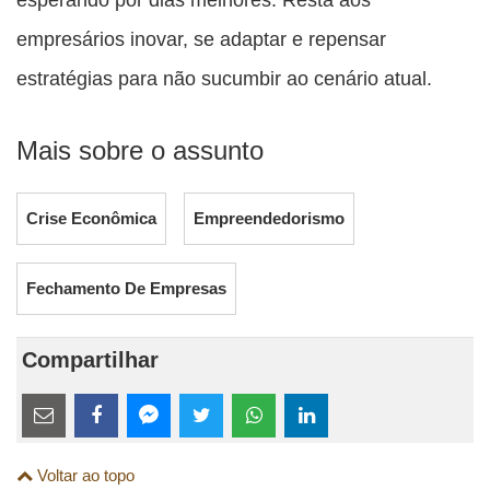
empresários inovar, se adaptar e repensar
estratégias para não sucumbir ao cenário atual.
Mais sobre o assunto
Crise Econômica
Empreendedorismo
Fechamento De Empresas
Compartilhar
Estes
links
Compartilhe
Compartilhe
Compartilhe
Compartilhe
Compartilhe
Compartilhe
são
Voltar ao topo
esta
esta
esta
esta
esta
esta