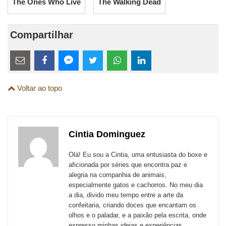
The Ones Who Live
The Walking Dead
Compartilhar
Estes
links
Compartilhe
Compartilhe
Compartilhe
Compartilhe
Compartilhe
Compartilhe
são
Voltar ao topo
esta
esta
esta
esta
esta
esta
para
publicação
publicação
publicação
publicação
publicação
publicação
links
com
com
com
com
com
com
de
Cintia Dominguez
Email
Facebook
Twitter
WhatsApp
LinkedIn
Messenger
sites
Olá! Eu sou a Cintia, uma entusiasta do boxe e
externos
aficionada por séries que encontra paz e
alegria na companhia de animais,
de
especialmente gatos e cachorros. No meu dia
redes
a dia, divido meu tempo entre a arte da
confeitaria, criando doces que encantam os
sociais
olhos e o paladar, e a paixão pela escrita, onde
expresso minhas ideias e experiências.