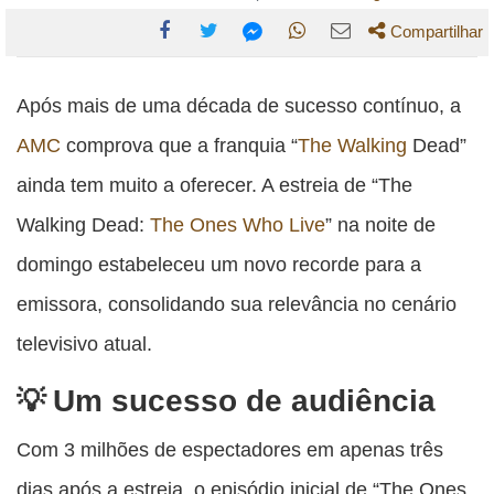
Compartilhar
Compartilhe
Compartilhe
Compartilhe
Compartilhe
Compartilhe
esta
esta
esta
esta
Após mais de uma década de sucesso contínuo, a
esta
publicação
publicação
publicação
publicação
publicação
AMC
comprova que a franquia “
The Walking
Dead”
com
com
com
com
com
ainda tem muito a oferecer. A estreia de “The
Facebook
Twitter
WhatsApp
Email
Messenger
Walking Dead:
The Ones Who Live
” na noite de
domingo estabeleceu um novo recorde para a
emissora, consolidando sua relevância no cenário
televisivo atual.
Um sucesso de audiência
Com 3 milhões de espectadores em apenas três
dias após a estreia, o episódio inicial de “The Ones