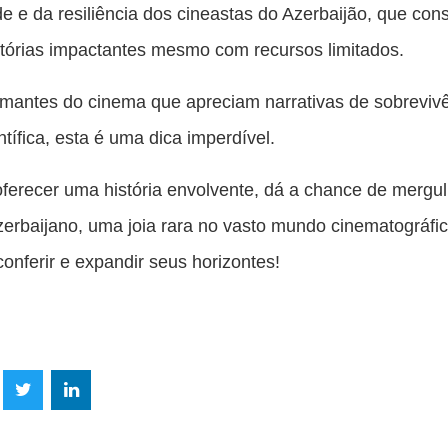
ade e da resiliência dos cineastas do Azerbaijão, que c
stórias impactantes mesmo com recursos limitados.
mantes do cinema que apreciam narrativas de sobreviv
ntífica, esta é uma dica imperdível.
ferecer uma história envolvente, dá a chance de mergu
erbaijano, uma joia rara no vasto mundo cinematográfi
conferir e expandir seus horizontes!
lhe
Compartilhe
Compartilhe
mpartilhe