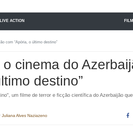
X24 Notícias
LIVE ACTION
FIL
ão com “Apória, o último destino”
 o cinema do Azerbai
último destino”
ino", um filme de terror e ficção científica do Azerbaijão q
r
Juliana Alves Naziazeno
Co