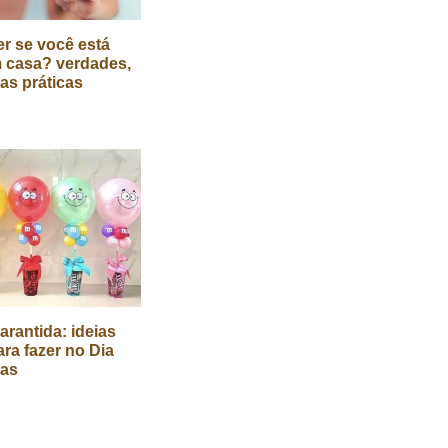
r se você está
 casa? verdades,
cas práticas
arantida: ideias
ara fazer no Dia
ças