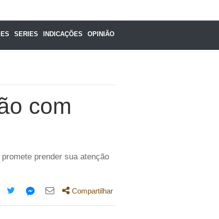
MES
SERIES
INDICAÇÕES
OPINIÃO
jão com
ue promete prender sua atenção
Compartilhar
mpartilhe
Compartilhe
Compartilhe
Compartilhe