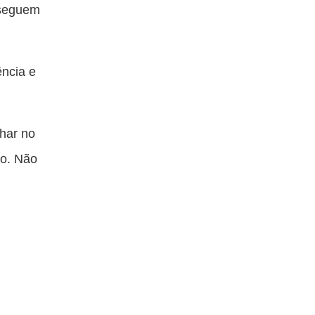
onseguem
ência e
lhar no
co. Não