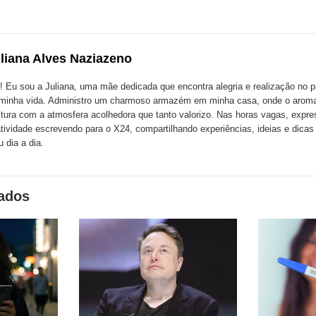
esta
esta
ta
ão
publicação
publicação
blicação
com
com
m
liana Alves Naziazeno
k
Twitter
LinkedIn
ssenger
! Eu sou a Juliana, uma mãe dedicada que encontra alegria e realização no p
minha vida. Administro um charmoso armazém em minha casa, onde o aroma
tura com a atmosfera acolhedora que tanto valorizo. Nas horas vagas, expr
atividade escrevendo para o X24, compartilhando experiências, ideias e dica
 dia a dia.
nados