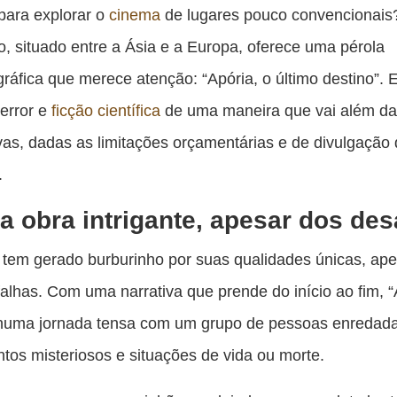
es
para explorar o
cinema
de lugares pouco convencionais
pu
o, situado entre a Ásia e a Europa, oferece uma pérola
c
ráfica que merece atenção: “Apória, o último destino”. E
F
error e
ficção científica
de uma maneira que vai além d
vas, dadas as limitações orçamentárias e de divulgação
.
 obra intrigante, apesar dos des
á tem gerado burburinho por suas qualidades únicas, ap
alhas. Com uma narrativa que prende do início ao fim, “
 numa jornada tensa com um grupo de pessoas enredad
tos misteriosos e situações de vida ou morte.