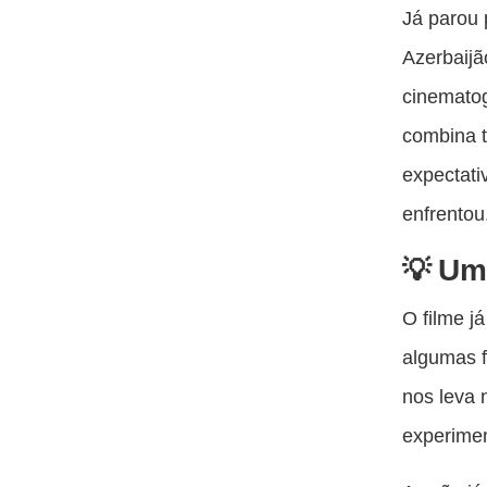
Já parou 
Azerbaijã
cinematog
combina t
expectati
enfrentou
Uma
O filme j
algumas f
nos leva
experimen