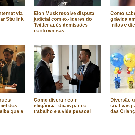
ternet via
Elon Musk resolve disputa
Como sabe
iar Starlink
judicial com ex-líderes do
grávida em
Twitter após demissões
mitos e di
controversas
queta
Como divergir com
Diversão g
metidos
elegância: dicas para o
criativas p
aiba quais
trabalho e a vida pessoal
das Crian