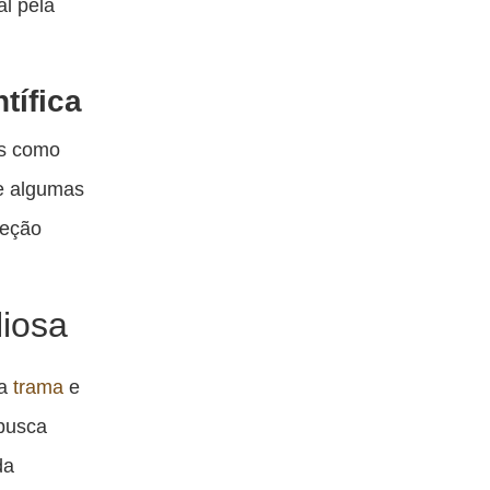
l pela
tífica
as como
de algumas
reção
liosa
da
trama
e
 busca
da