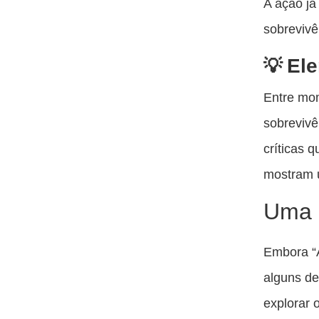
A ação já
sobrevivê
Ele
Entre mom
sobrevivê
críticas 
mostram u
Uma e
Embora “A
alguns de
explorar 