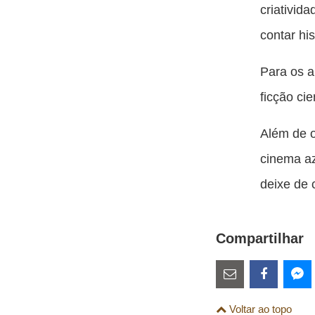
criativid
contar hi
Para os a
ficção cie
Além de o
cinema az
deixe de 
Compartilhar
Estes
links
Compartilhe
Comparti
Co
Voltar ao topo
são