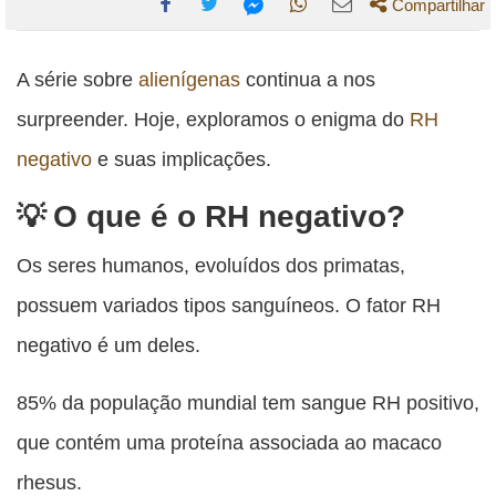
Compartilhar
Compartilhe
Compartilhe
Compartilhe
Compartilhe
Compartilhe
esta
esta
esta
esta
A série sobre
alienígenas
continua a nos
esta
publicação
publicação
publicação
publicação
publicação
surpreender. Hoje, exploramos o enigma do
RH
com
com
com
com
com
negativo
e suas implicações.
Facebook
Twitter
WhatsApp
Email
Messenger
O que é o RH negativo?
Os seres humanos, evoluídos dos primatas,
possuem variados tipos sanguíneos. O fator RH
negativo é um deles.
85% da população mundial tem sangue RH positivo,
que contém uma proteína associada ao macaco
rhesus.