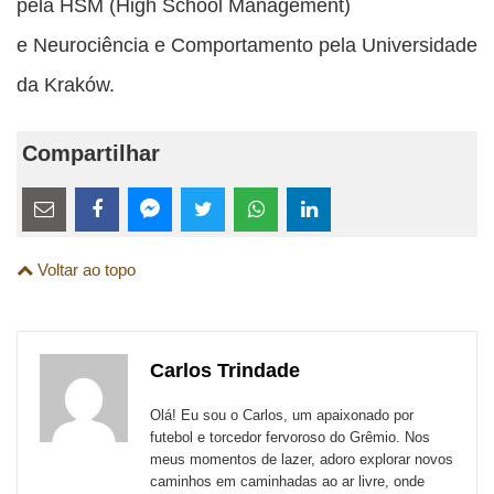
pela HSM (High School Management)
e
Neurociência e Comportamento pela Universidade
da Kraków.
Compartilhar
Estes
links
Compartilhe
Compartilhe
Compartilhe
Compartilhe
Compartilhe
Compartilhe
são
Voltar ao topo
esta
esta
esta
esta
esta
esta
para
publicação
publicação
publicação
publicação
publicação
publicação
links
com
com
com
com
com
com
de
Carlos Trindade
Email
Facebook
Twitter
WhatsApp
LinkedIn
Messenger
sites
Olá! Eu sou o Carlos, um apaixonado por
externos
futebol e torcedor fervoroso do Grêmio. Nos
meus momentos de lazer, adoro explorar novos
de
caminhos em caminhadas ao ar livre, onde