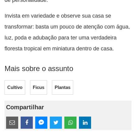
Invista em variedade e observe sua casa se
transformar: basta um pouco de atenção com água,
luz, poda e adubação para ter uma verdadeira
floresta tropical em miniatura dentro de casa.
Mais sobre o assunto
Cultivo
Ficus
Plantas
Compartilhar
Estes
links
Compartilhe
Compartilhe
Compartilhe
Compartilhe
Compartilhe
Compartilhe