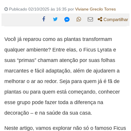
Publicado 02/10/2025 às 16:35 por
Viviane Grecilo Torres
Compartilhar
Compartilhe
Compartilhe
Compartilhe
Compartilhe
Compartilhe
esta
esta
esta
esta
Você já reparou como as plantas transformam
esta
publicação
publicação
publicação
publicação
publicação
qualquer ambiente? Entre elas, o Ficus Lyrata e
com
com
com
com
com
suas “primas” chamam atenção por suas folhas
Facebook
Twitter
WhatsApp
Email
Messenger
marcantes e fácil adaptação, além de ajudarem a
melhorar o ar ao redor. Seja para quem já é fã de
plantas ou para quem está começando, conhecer
esse grupo pode fazer toda a diferença na
decoração – e na saúde da sua casa.
Neste artigo, vamos explorar não só o famoso Ficus