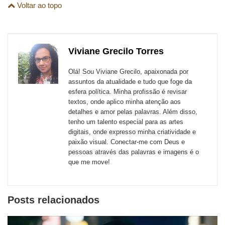
são
Voltar ao topo
esta
esta
esta
esta
esta
esta
para
publicação
publicação
publicação
publicação
publicação
publicação
links
com
com
com
com
com
com
de
Viviane Grecilo Torres
Email
Facebook
Twitter
WhatsApp
LinkedIn
Messenger
sites
Olá! Sou Viviane Grecilo, apaixonada por
externos
assuntos da atualidade e tudo que foge da
esfera política. Minha profissão é revisar
de
textos, onde aplico minha atenção aos
redes
detalhes e amor pelas palavras. Além disso,
tenho um talento especial para as artes
sociais
digitais, onde expresso minha criatividade e
paixão visual. Conectar-me com Deus e
pessoas através das palavras e imagens é o
que me move!
Posts relacionados