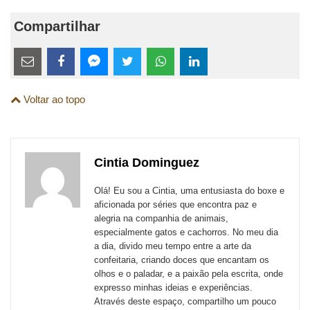
Compartilhar
Estes
links
Compartilhe
Compartilhe
Compartilhe
Compartilhe
Compartilhe
Compartilhe
são
Voltar ao topo
esta
esta
esta
esta
esta
esta
para
publicação
publicação
publicação
publicação
publicação
publicação
links
com
com
com
com
com
com
de
Cintia Dominguez
Email
Facebook
Twitter
WhatsApp
LinkedIn
Messenger
sites
Olá! Eu sou a Cintia, uma entusiasta do boxe e
externos
aficionada por séries que encontra paz e
alegria na companhia de animais,
de
especialmente gatos e cachorros. No meu dia
redes
a dia, divido meu tempo entre a arte da
confeitaria, criando doces que encantam os
sociais
olhos e o paladar, e a paixão pela escrita, onde
expresso minhas ideias e experiências.
Através deste espaço, compartilho um pouco