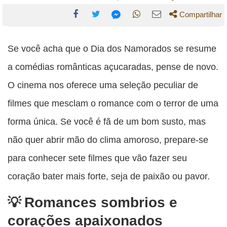
Compartilhar
Compartilhe
Compartilhe
Compartilhe
Compartilhe
Compartilhe
esta
esta
esta
esta
Se você acha que o Dia dos Namorados se resume
esta
publicação
publicação
publicação
publicação
publicação
a comédias românticas açucaradas, pense de novo.
com
com
com
com
com
O cinema nos oferece uma seleção peculiar de
Facebook
Twitter
WhatsApp
Email
Messenger
filmes que mesclam o romance com o terror de uma
forma única. Se você é fã de um bom susto, mas
não quer abrir mão do clima amoroso, prepare-se
para conhecer sete filmes que vão fazer seu
coração bater mais forte, seja de paixão ou pavor.
Romances sombrios e
corações apaixonados